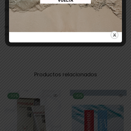
> Mezclar: 1+1 1/2. 50 ml de color + 75 ml de Creme
Peroxide. puede ser de 10v,20v,30v,40v.
> Tiempo de exposición: 30 min. + 10 min. para cabellos
resistentes sin calor, con calor 15 minutos + 5 en
cabellos resistentes.
Productos relacionados
-53%
-61%