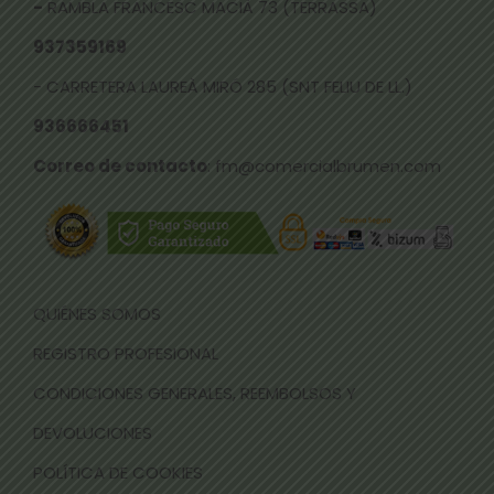
-
RAMBLA FRANCESC MACIÀ 73 (TERRASSA)
937359169
- CARRETERA LAUREÀ MIRÓ 285 (SNT FELIU DE LL.)
936666451
Correo de contacto
: fm@comercialbrumen.com
QUIÉNES SOMOS
REGISTRO PROFESIONAL
CONDICIONES GENERALES, REEMBOLSOS Y
DEVOLUCIONES
POLÍTICA DE COOKIES