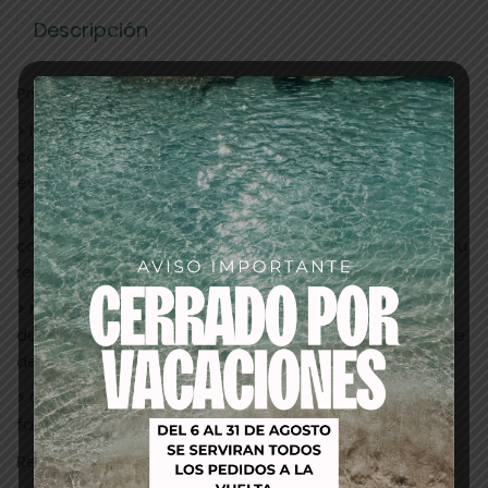
Descripción
Principios activos:
> Nanomoléculas de Hidrobetaína: Hidrata tanto el
córtex como la cutícula. Protege el cuero cabelludo,
evita picores e irritaciones. De origen natural.
> Nanomoléculas de proteínas de soja: Aporta al
cabello los elementos nutritivos indispensables para su
renovación. Proteína vegetal.
> Micromoléculas de lípidos: Sellan las distintas capas
de la cutícula y las unen al córtex. Reparan la superficie
del cabello.
> Cristales líquidos: Transportan los colorantes y
facilitan su fijación en el cabello.
Recomendación de uso: