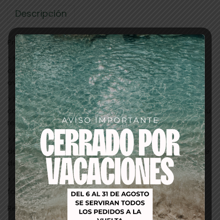
Descripción
Principios activos:
> Nanomoléculas de Hidrobetaína: Hidrata tanto el
córtex como la cutícula. Protege el cuero cabelludo,
evita picores e irritaciones. De origen natural.
> Nanomoléculas de proteínas de soja: Aporta al
cabello los elementos nutritivos indispensables para su
renovación. Proteína vegetal.
> Micromoléculas de lípidos: Sellan las distintas capas
de la cutícula y las unen al córtex. Reparan la superficie
del cabello.
> Cristales líquidos: Transportan los colorantes y
facilitan su fijación en el cabello.
Recomendación de uso: