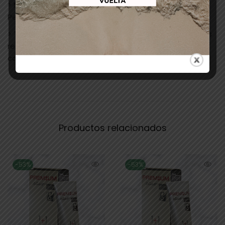
> Mezclar: 1+1 1/2. 50 ml de color + 75 ml de Creme
Peroxide. puede ser de 10v,20v,30v,40v.
> Tiempo de exposición: 30 min. + 10 min. para cabellos
resistentes sin calor, con calor 15 minutos + 5 en
cabellos resistentes.
Productos relacionados
-53%
-53%