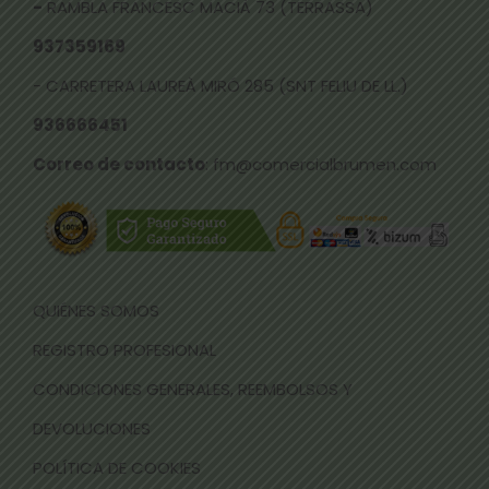
-
RAMBLA FRANCESC MACIÀ 73 (TERRASSA)
937359169
- CARRETERA LAUREÀ MIRÓ 285 (SNT FELIU DE LL.)
936666451
Correo de contacto
: fm@comercialbrumen.com
QUIÉNES SOMOS
REGISTRO PROFESIONAL
CONDICIONES GENERALES, REEMBOLSOS Y
DEVOLUCIONES
POLÍTICA DE COOKIES