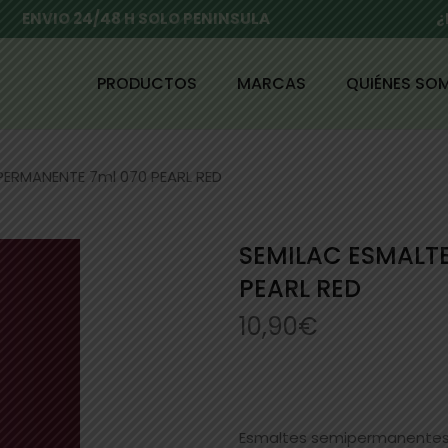
ENVIO 24/48 H SOLO PENINSULA
¿
PRODUCTOS
MARCAS
QUIÉNES SO
PERMANENTE 7ml 070 PEARL RED
SEMILAC ESMALT
PEARL RED
10,90
€
Esmaltes semipermanentes S