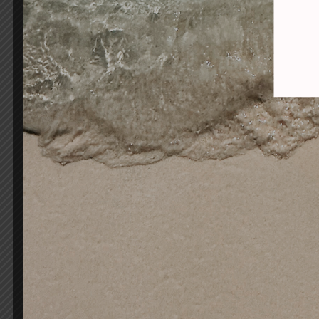
LIMA PULIDOR-
B
ABRILLANTADOR 4 CARAS
ACR
1,90
€
1,26
€
Añadir al carrito