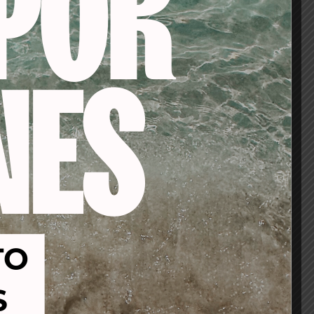
-40%
-17%