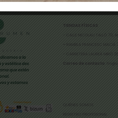
TIENDAS FÍSICAS
- CALLE NICOLAU TALLÓ 70,
-
RAMBLA FRANCESC MACIÀ 
- CARRETERA LAUREÀ MIRÓ 285
dicamos a la
Correo de contacto
: fm@
 y estética des
gama que estén
onal.
vos y estamos
QUIÉNES SOMOS
REGISTRO PROFESIONAL