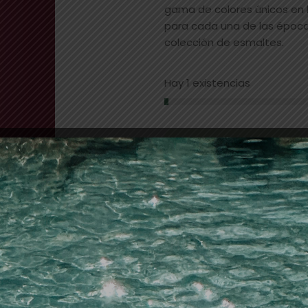
gama de colores únicos en l
para cada una de las épocas
colección de esmaltes.
Hay 1 existencias
AÑADIR AL CARRITO
Añadir a la lista de dese
SKU:
20973
Categorías:
esmaltes
,
UÑA