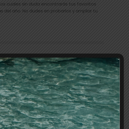
os cuales sin duda encontrarás tus favoritos
 del año. No dudes en probarlos y ampliar tu
os
S