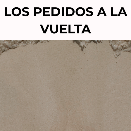
RUMEN NAILS POLVO
BRUMEN NAILS POL
ÍLICO DARK PINK 40GR
ACRÍLICO EXTRA WHITE
15,00
€
11,90
€
15,00
€
11,90
€
Añadir al carrito
Añadir al carrito