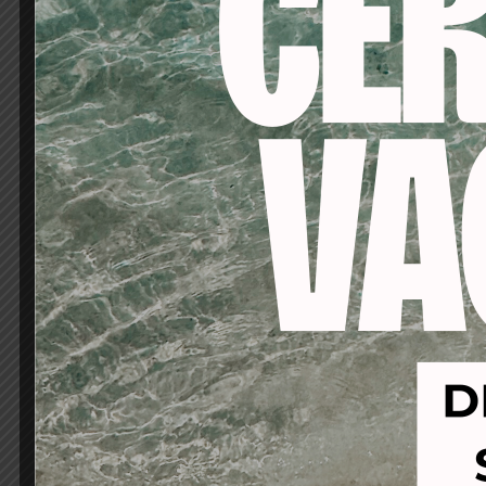
-34%
-21%