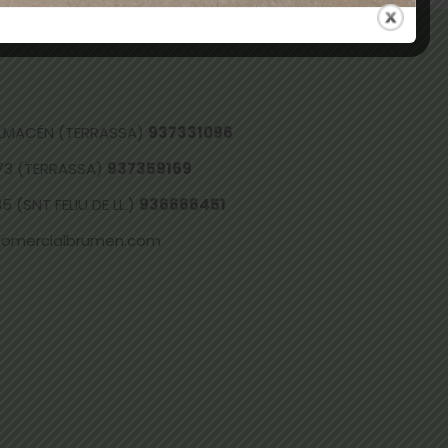
 ALMACÉN (TERRASSA)
937331096
73 (TERRASSA)
937359169
 (SNT FELIU DE LL.)
936666451
comercialbrumen.com