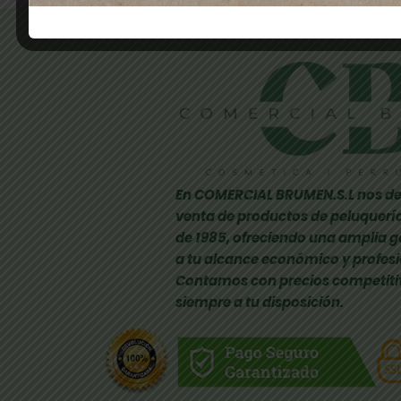
En COMERCIAL BRUMEN.S.L nos de
venta de productos de peluquería
de 1985, ofreciendo una amplia 
a tu alcance económico y profesi
Contamos con precios competiti
siempre a tu disposición.