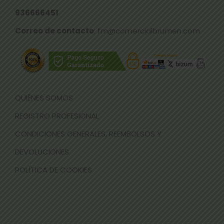
936666451
Correo de contacto
: fm@comercialbrumen.com
QUIÉNES SOMOS
REGISTRO PROFESIONAL
CONDICIONES GENERALES, REEMBOLSOS Y
DEVOLUCIONES
POLÍTICA DE COOKIES