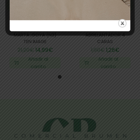
PINCEL ACRILICO
LIMA PULIDOR-
MARTA ,GOYA (N3)
ABRILLANTADOR 4
TEN IMAGE
CARAS
21,20
€
14,99
€
1,90
€
1,26
€
Añadir al
Añadir al
carrito
carrito