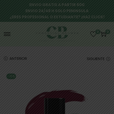
ENVIO GRATIS A PARTIR 60€
ENVIO 24/48 H SOLO PENINSULA
¿ERES PROFESIONAL O ESTUDIANTE? ¡HAZ CLICK!
0
0
ANTERIOR
SIGUIENTE
-15%