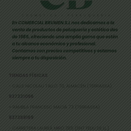
En COMERCIAL BRUMEN.S.L nos dedicamos a la
venta de productos de peluquería y estética des
de 1985, ofreciendo una amplia gama que estén
a tu alcance económico y profesional.
Contamos con precios competitivos y estamos
siempre a tu disposición.
TIENDAS FÍSICAS
- CALLE NICOLAU TALLÓ 70, ALMACÉN (TERRASSA)
937331096
-
RAMBLA FRANCESC MACIÀ 73 (TERRASSA)
937359169
- CARRETERA LAUREÀ MIRÓ 285 (SNT FELIU DE LL.)