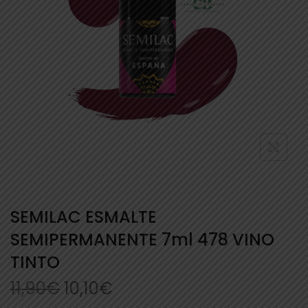
SEMILAC ESMALTE
SEMIPERMANENTE 7ml 478 VINO
TINTO
11,90
€
10,10
€