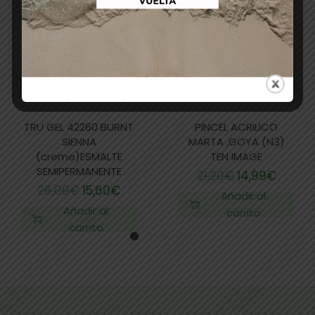
TRU GEL 42260 BURNT
PINCEL ACRILICO
SIENNA
MARTA ,GOYA (N3)
(creme)ESMALTE
TEN IMAGE
SEMIPERMANENTE
21,20
€
14,99
€
26,00
€
15,60
€
Añadir al
Añadir al
carrito
carrito