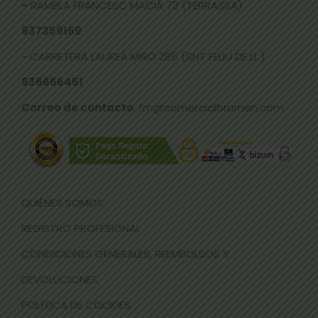
-
RAMBLA FRANCESC MACIÀ 73 (TERRASSA)
937359169
- CARRETERA LAUREÀ MIRÓ 285 (SNT FELIU DE LL.)
936666451
Correo de contacto
: fm@comercialbrumen.com
QUIÉNES SOMOS
REGISTRO PROFESIONAL
CONDICIONES GENERALES, REEMBOLSOS Y
DEVOLUCIONES
POLÍTICA DE COOKIES