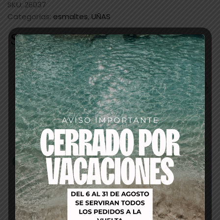
SKU:
26037
Categorías:
esmaltes
,
UÑAS
Productos relacionados
-40%
-29%