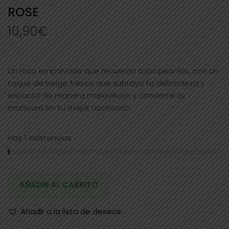
ROSE
10,90
€
Un rosa empolvado que recuerda a las peonías, con un
toque de beige fresco que subraya tu delicadeza y
encanto de manera maravillosa y convierte tu
manicura en tu mejor accesorio.
Hay 1 existencias
AÑADIR AL CARRITO
Añadir a la lista de deseos