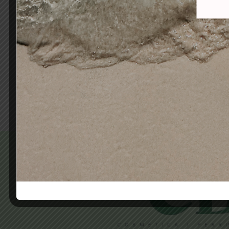
LIMA PULIDOR-
PINC
ABRILLANTADOR 4 CARAS
1,90
€
1,26
€
Añadir al carrito