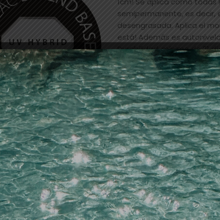
1cm! Se aplica como todas
semipermanente, es decir, 
desengrasada. Aplica el mo
está! Además es autonivela
Durabilidad: mínimo de 21 dí
Añadir a la lista de dese
SKU:
21226
Categorías:
esmaltes
,
UÑA