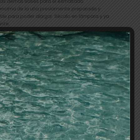
 las demás Bases para el esmaltado
encima de la uña previamente preparada y
lde para poder alargar. Sécalo en lámpara y ya
nte.
as.
AÑADIR AL CARRITO
os
S
,
uñas artificiales