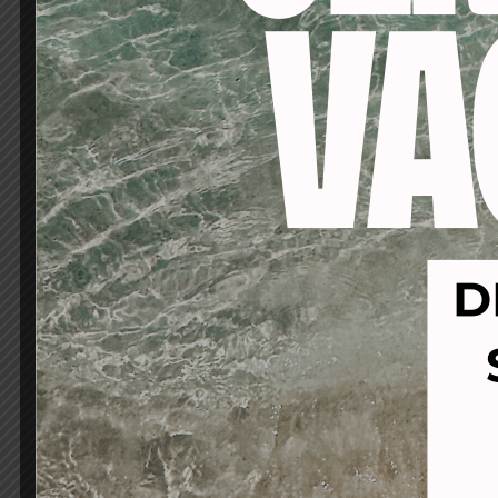
-34%
-32%