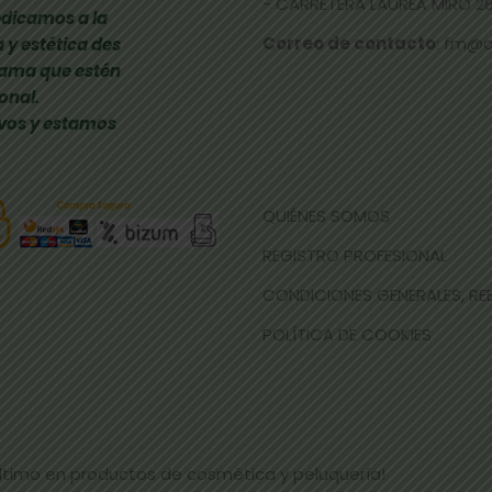
- CARRETERA LAUREÀ MIRÓ 285
dicamos a la
Correo de contacto
: fm@
 y estética des
gama que estén
onal.
vos y estamos
QUIÉNES SOMOS
REGISTRO PROFESIONAL
CONDICIONES GENERALES, R
POLÍTICA DE COOKIES
último en productos de cosmética y peluquería!