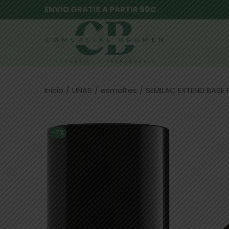
ENVIO GRATIS A PARTIR 60€
Inicio
/
UÑAS
/
esmaltes
/
SEMILAC EXTEND BASE
-7%