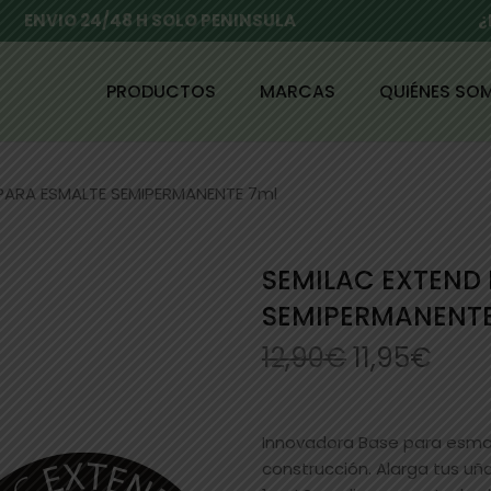
ENVIO 24/48 H SOLO PENINSULA
¿
PRODUCTOS
MARCAS
QUIÉNES SO
 PARA ESMALTE SEMIPERMANENTE 7ml
SEMILAC EXTEND 
SEMIPERMANENTE
12,90
€
11,95
€
Innovadora Base para esma
construcción. Alarga tus u