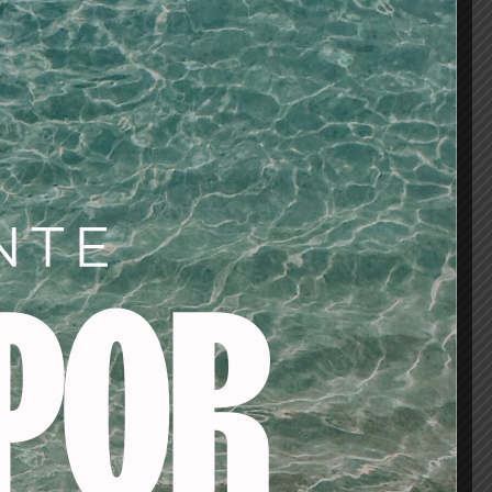
zamos con el taco
d Free. 3. Aplicamos
 grosos que le
de querer construir la
smo pincel del bote.
na placa de uña sana y