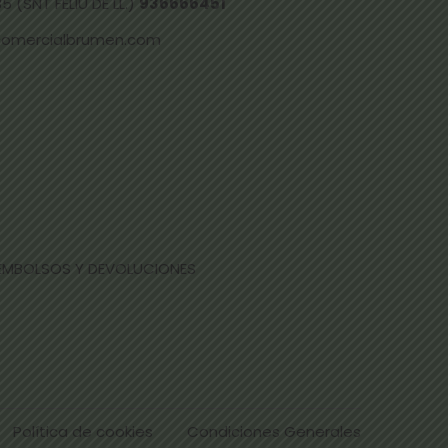
 (SNT FELIU DE LL.)
936666451
comercialbrumen.com
EEMBOLSOS Y DEVOLUCIONES
Política de cookies
Condiciones Generales