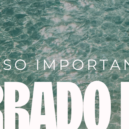
Descripción
Información adicional
ara UV LED 6 W – 45 s
 el esmaltado semipermanente; 1. Limamos la uña, la mati
 con Nail Cleaner 2. Paso opcional: aplicación de Primer Aci
xtend Base si no queremos alargar la uña y dependiendo del
aplicaremos mas o menos cantidad de producto. En el caso 
de debajo de ella y empezaremos la construcción con el mi
ependiendo de su potencia.
 esmaltado semipermanente se pueden realizar encima de u