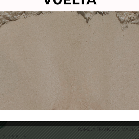
EL PARA UÑAS DE GEL Nº2
BRUMEN NAILS POL
POLLIE
ACRÍLICO SOFT PINK 
3,10
€
2,10
€
26,00
€
20,90
€
Añadir al carrito
Añadir al carrito
TIENDAS FÍSICAS
- CALLE NICOLAU TALLÓ 70,
-
RAMBLA FRANCESC MACIÀ 