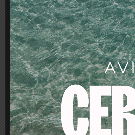
Tiempo de secado lámp
Aplicación
Preparamos la uña para
pulidor y desengrasamos
una capa muy fina de E
queremos proporcionar 
uña aplicaremos un Mol
Secamos en lámpara d
Las decoraciones y el
libre de enfermedades.