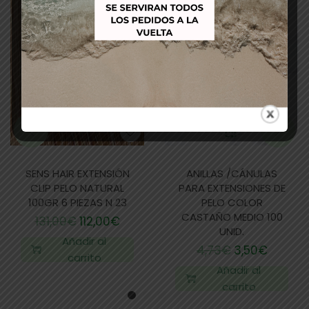
SENS HAIR EXTENSIÓN
ANILLAS /CÁNULAS
CLIP PELO NATURAL
PARA EXTENSIONES DE
100GR 6 PIEZAS N 23
PELO COLOR
CASTAÑO MEDIO 100
131,00
€
112,00
€
UNID.
Añadir al
4,73
€
3,50
€
carrito
Añadir al
carrito