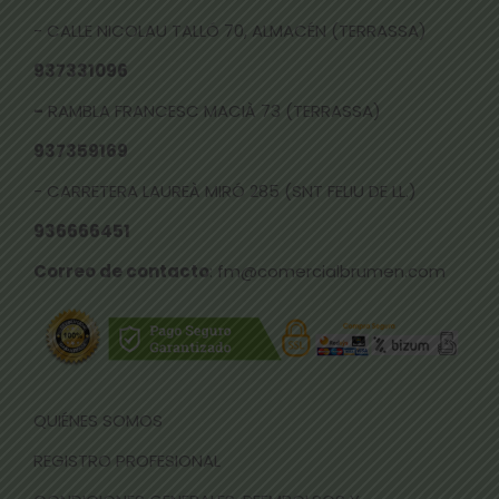
- CALLE NICOLAU TALLÓ 70, ALMACÉN (TERRASSA)
937331096
-
RAMBLA FRANCESC MACIÀ 73 (TERRASSA)
937359169
- CARRETERA LAUREÀ MIRÓ 285 (SNT FELIU DE LL.)
936666451
Correo de contacto
: fm@comercialbrumen.com
QUIÉNES SOMOS
REGISTRO PROFESIONAL