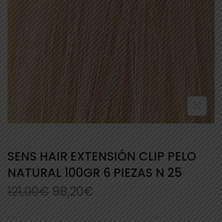
SENS HAIR EXTENSIÓN CLIP PELO
NATURAL 100GR 6 PIEZAS N 25
121,00
€
98,20
€