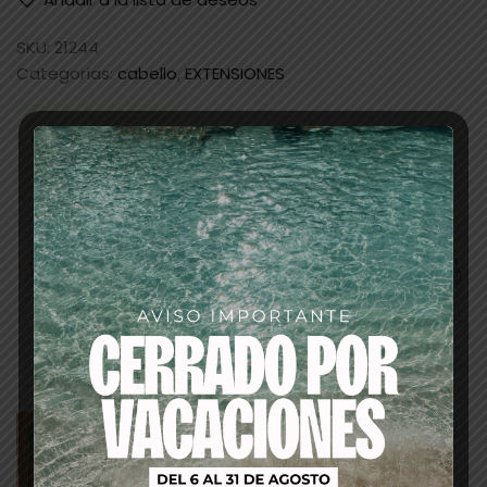
SKU:
21244
Categorías:
cabello
,
EXTENSIONES
Productos relacionados
-15%
-26%