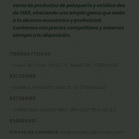
venta de productos de peluquería y estética des
de 1985, ofreciendo una amplia gama que estén
a tu alcance económico y profesional.
Contamos con precios competitivos y estamos
siempre a tu disposición.
TIENDAS FÍSICAS
- CALLE NICOLAU TALLÓ 70, ALMACÉN (TERRASSA)
937331096
-
RAMBLA FRANCESC MACIÀ 73 (TERRASSA)
937359169
- CARRETERA LAUREÀ MIRÓ 285 (SNT FELIU DE LL.)
936666451
Correo de contacto
: fm@comercialbrumen.com