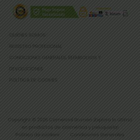
QUIÉNES SOMOS
REGISTRO PROFESIONAL
CONDICIONES GENERALES, REEMBOLSOS Y
DEVOLUCIONES
POLÍTICA DE COOKIES
Copyright © 2026
Comercial Brumen ¡Explora lo último
en productos de cosmética y peluquería!
Política de cookies
Condiciones Generales