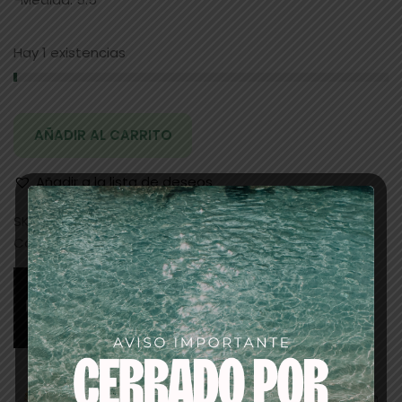
Hay 1 existencias
AÑADIR AL CARRITO
Añadir a la lista de deseos
SKU:
20684
Categorías:
ANEXOS
,
corte