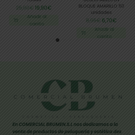
BLOQUE AMARILLO 50
25,90
€
19,90
€
unidades
Añadir al
8,95
€
6,70
€
carrito
Añadir al
carrito
En COMERCIAL BRUMEN.S.L nos dedicamos a la
venta de productos de peluquería y estética des