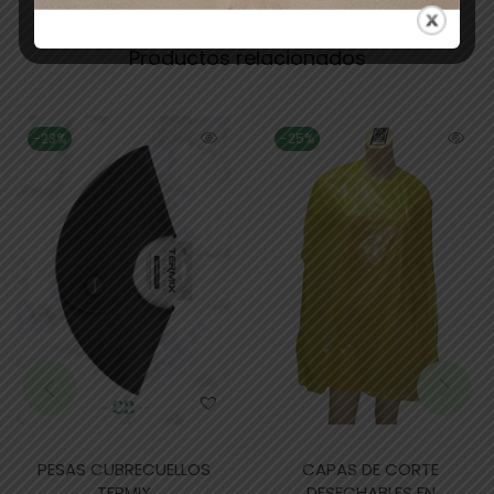
Productos relacionados
-23%
-25%
PESAS CUBRECUELLOS
CAPAS DE CORTE
TERMIX
DESECHABLES EN