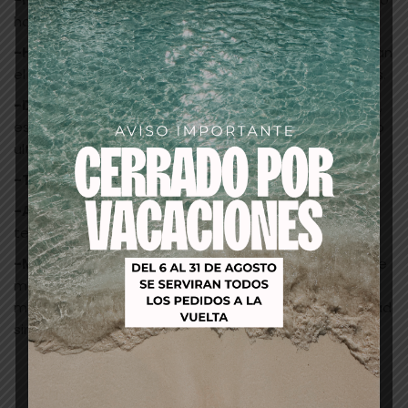
hace que la tijera se deslice fácilmente por el cabello.
-Hojas cóncavas:
Logran un corte más suave, facilitan
el mantenimiento, evitan roces y atascos intermedios.
-Dureza:
60 hrc +/-1 se encuentra en tijeras prémium,
es un acero de mayor dureza, resistente, tienen un filo
ultra afilado.
-Tipo de eje:
Soft-System regulable.
-Apoya dedos:
Fijo, nos permite descansar el dedo y
tener un mejor dominio de la tijera.
-Mango:
Offset, ergonomía muy pronunciada permite
mantener durante el proceso de corte una posición
más baja del codo para poder trabajar con comodidad
sin forzar nuestro brazo.