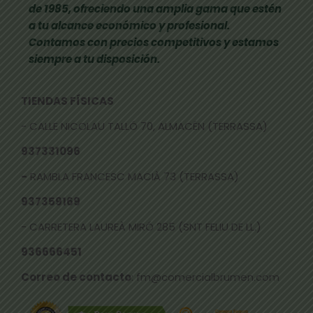
de 1985, ofreciendo una amplia gama que estén
a tu alcance económico y profesional.
Contamos con precios competitivos y estamos
siempre a tu disposición.
TIENDAS FÍSICAS
- CALLE NICOLAU TALLÓ 70, ALMACÉN (TERRASSA)
937331096
-
RAMBLA FRANCESC MACIÀ 73 (TERRASSA)
937359169
- CARRETERA LAUREÀ MIRÓ 285 (SNT FELIU DE LL.)
936666451
Correo de contacto
: fm@comercialbrumen.com