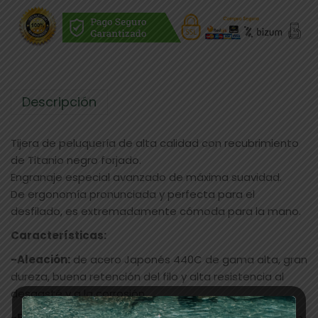
Descripción
Tijera de peluquería de alta calidad con recubrimiento
de Titanio negro forjado.
Engranaje especial avanzado de máxima suavidad.
De ergonomía pronunciada y perfecta para el
desfilado, es extremadamente cómoda para la mano.
Características:
-Aleación:
de acero Japonés 440C de gama alta, gran
dureza, buena retención del filo y alta resistencia al
desgasté y a la corrosión.
-Filo de navaja:
nos permite desfilar y texturizar, el filo