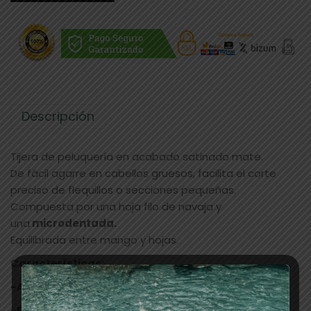
Descripción
Tijera de peluquería en acabado satinado mate.
De fácil agarre en cabellos gruesos, facilita el corte
preciso de flequillos o secciones pequeñas.
Compuesta por una hoja filo de navaja y
una
microdentada.
Equilibrada entre mango y hojas.
Características:
-Aleación:
de acero japonés V-1 acero inox.
-Filo microdentado
: Para cortes en recto o peine y