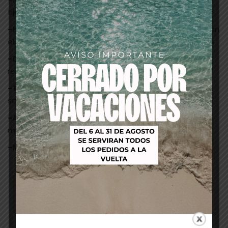
tijera.
-Hojas cóncavas:
Logran un corte más suave, facilitan
el mantenimiento, evitan roces y atascos intermedios.
-Dureza
: 57Hrc +/-1 es un acero de mayor dureza,
resistente.
-Tipo de eje
: Regulable, nos permite regular el tornillo
segun la suavidad que queramos.
-Apoya-dedos
: extraíble, tornillo regulable
manualmente.
-Mango
: simetrico.
Productos relacionados