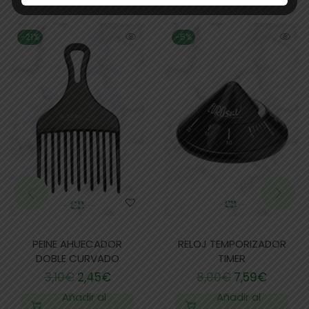
-21%
-5%
PEINE AHUECADOR
RELOJ TEMPORIZADOR
DOBLE CURVADO
TIMER
3,10
€
2,45
€
8,00
€
7,59
€
Añadir al
Añadir al