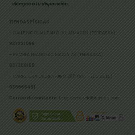
siempre a tu disposición.
TIENDAS FÍSICAS
- CALLE NICOLAU TALLÓ 70, ALMACÉN (TERRASSA)
937331096
-
RAMBLA FRANCESC MACIÀ 73 (TERRASSA)
937359169
- CARRETERA LAUREÀ MIRÓ 285 (SNT FELIU DE LL.)
936666451
Correo de contacto
: fm@comercialbrumen.com