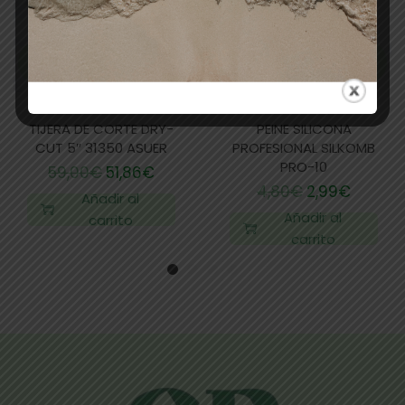
TIJERA DE CORTE DRY-
PEINE SILICONA
CUT 5″ 31350 ASUER
PROFESIONAL SILKOMB
PRO-10
59,00
€
51,86
€
4,80
€
2,99
€
Añadir al
Añadir al
carrito
carrito