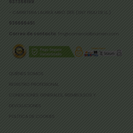
937359169
- CARRETERA LAUREÀ MIRÓ 285 (SNT FELIU DE LL.)
936666451
Correo de contacto
: fm@comercialbrumen.com
QUIÉNES SOMOS
REGISTRO PROFESIONAL
CONDICIONES GENERALES, REEMBOLSOS Y
DEVOLUCIONES
POLÍTICA DE COOKIES