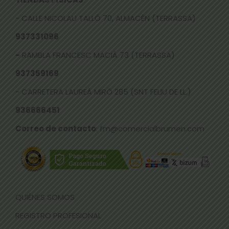
- CALLE NICOLAU TALLÓ 70, ALMACÉN (TERRASSA)
937331096
-
RAMBLA FRANCESC MACIÀ 73 (TERRASSA)
937359169
- CARRETERA LAUREÀ MIRÓ 285 (SNT FELIU DE LL.)
936666451
Correo de contacto
: fm@comercialbrumen.com
QUIÉNES SOMOS
REGISTRO PROFESIONAL