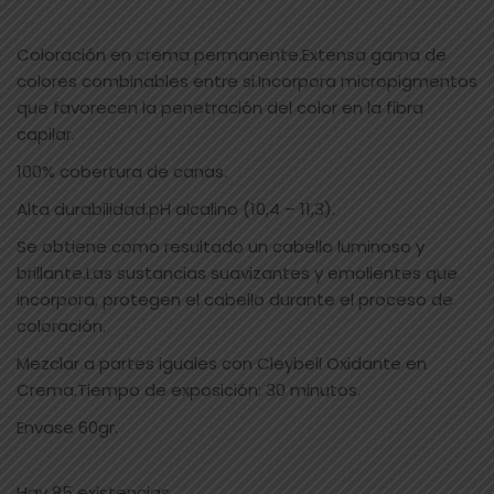
Coloración en crema permanente.Extensa gama de
colores combinables entre si.Incorpora micropigmentos
que favorecen la penetración del color en la fibra
capilar.
100% cobertura de canas.
Alta durabilidad.pH alcalino (10,4 – 11,3).
Se obtiene como resultado un cabello luminoso y
brillante.Las sustancias suavizantes y emolientes que
incorpora, protegen el cabello durante el proceso de
coloración.
Mezclar a partes iguales con Cleybell Oxidante en
Crema.Tiempo de exposición: 30 minutos.
Envase 60gr.
Hay 85 existencias