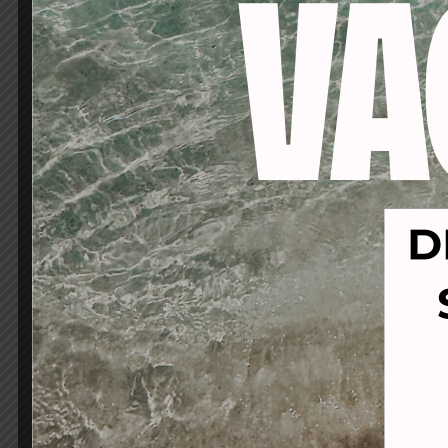
-16%
-53%
MONTIBELLO FIBRE REPAIR
A
SHAMPOO 300ml-champu
AMON