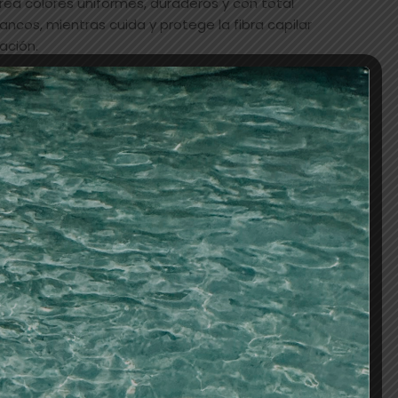
ea colores uniformes, duraderos y con total
ancos, mientras cuida y protege la fibra capilar
ación.
AÑADIR AL CARRITO
os
tes/baño de color/oxigenadas
,
VEGANO