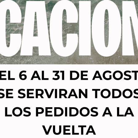
Productos relacionados
-53%
LCANTARA TINTE SIN
ALCANTARA TINTE S
IACO PREMIUM VIOLETT
AMONIACO PREMIUM VI