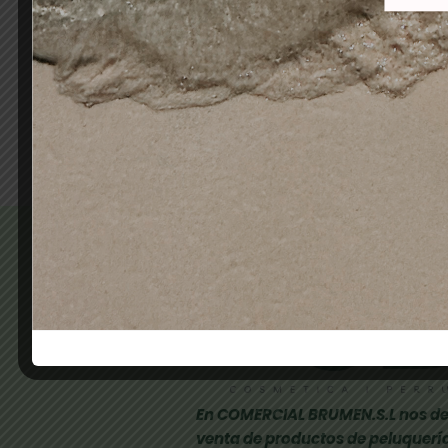
reparador
6-1
13,00
€
10,90
€
Añadir al carrito
En COMERCIAL BRUMEN.S.L nos de
venta de productos de peluquería