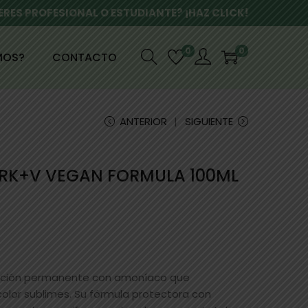
ERES PROFESIONAL O ESTUDIANTE? ¡HAZ CLICK!
0
0
MOS?
CONTACTO
ANTERIOR
SIGUIENTE
CRK+V VEGAN FORMULA 100ML
ración permanente con amoníaco que
olor sublimes. Su fórmula protectora con