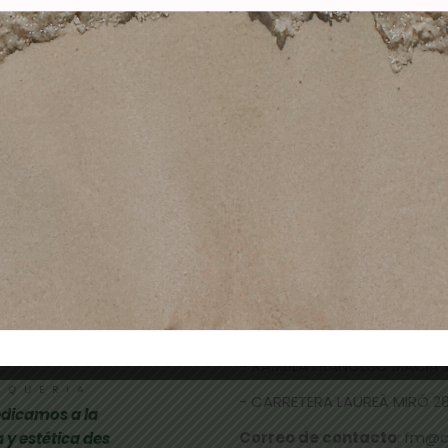
 RUBIO CENIZA OSCURO
5-4 CASTAÑO CLA
COBRIZO
10,50
€
4,90
€
10,50
€
4,90
€
Añadir al carrito
Añadir al carrito
TIENDAS FÍSICAS
- CALLE NICOLAU TALLÓ 70,
-
RAMBLA FRANCESC MACIÀ 
- CARRETERA LAUREÀ MIRÓ 285
dicamos a la
Correo de contacto
: fm@
 y estética des