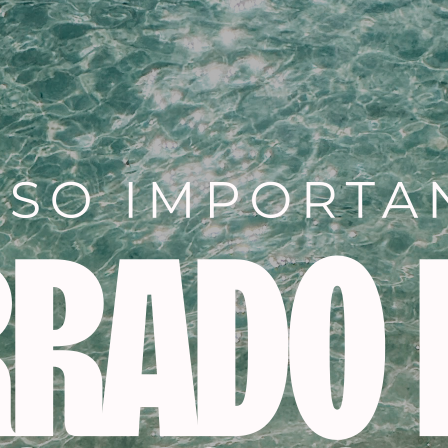
Descripción
ra el salón gracias al nuevo tubo XL de 100 ml.
iente, 70% de ingredientes de origen natural.
e los cabellos blancos con acabado natural.
ión y fieles al reflejo del tono.
e el riesgo de desarrollar reacciones alérgicas.
a capilar durante el proceso de coloración.
lo en profundidad, aportándole un tacto sedoso.
r sellando la cutícula.
lejo.