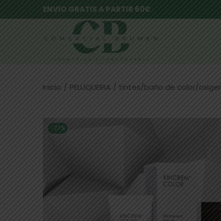
ENVIO GRATIS A PARTIR 60€
Inicio
/
PELUQUERIA
/
tintes/baño de color/oxig
-27%