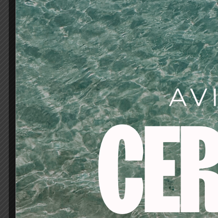
Mayor rentabilidad pa
Fórmula vegana consc
Cobertura del 100% d
Colores de larga durac
Fórmula sin PPD, reduc
Protección de la fibr
Acondiciona el cabel
Hidrata la fibra capila
Aporta brillo multi-ref