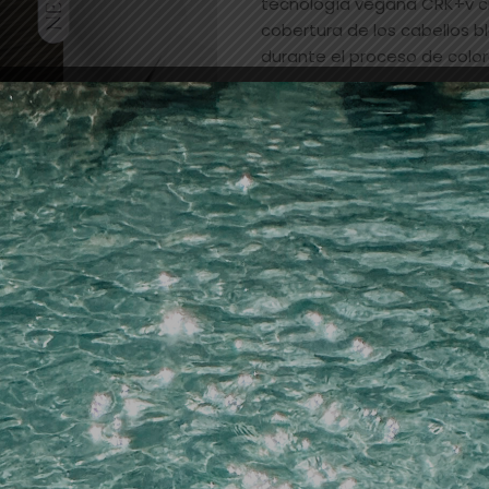
tecnología vegana CRK+v cr
cobertura de los cabellos bl
durante el proceso de color
Añadir a la lista de dese
SKU:
25423
Categorías:
PELUQUERIA
,
tin