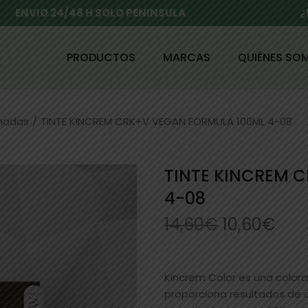
ENVIO 24/48 H SOLO PENINSULA
¿
PRODUCTOS
MARCAS
QUIÉNES SO
enadas
/
TINTE KINCREM CRK+V VEGAN FORMULA 100ML 4-08
TINTE KINCREM 
4-08
14,60
€
10,60
€
Kincrem Color es una colo
proporciona resultados de c