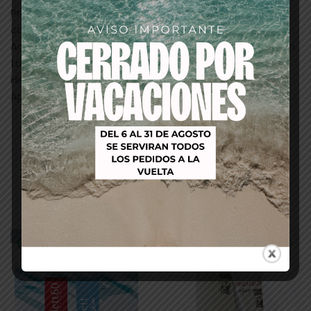
Protección de la fibra capilar durante el proceso de
coloración.
Acondiciona el cabello en profundidad, aportándole un
tacto sedoso.
Hidrata la fibra capilar sellando la cutícula.
Aporta brillo multi-reflejo.
Productos relacionados
-64%
-53%