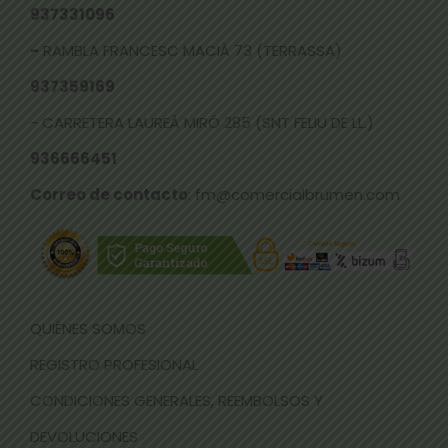
937331096
-
RAMBLA FRANCESC MACIÀ 73 (TERRASSA)
937359169
- CARRETERA LAUREÀ MIRÓ 285 (SNT FELIU DE LL.)
936666451
Correo de contacto
: fm@comercialbrumen.com
QUIÉNES SOMOS
REGISTRO PROFESIONAL
CONDICIONES GENERALES, REEMBOLSOS Y
DEVOLUCIONES