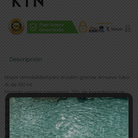
Descripción
Mayor rentabilidad para el salón gracias al nuevo tubo
XL de 100 ml.
Fórmula vegana consciente, 70% de ingredientes de
origen natural.
Cobertura del 100% de los cabellos blancos con
acabado natural.
Colores de larga duración y fieles al reflejo del tono.
Fórmula sin PPD, reduce el riesgo de desarrollar
reacciones alérgicas.