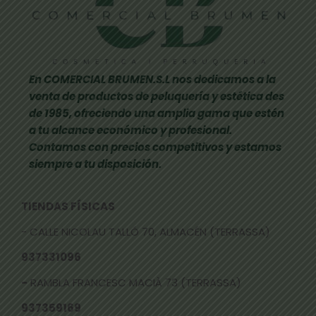
En COMERCIAL BRUMEN.S.L nos dedicamos a la
venta de productos de peluquería y estética des
de 1985, ofreciendo una amplia gama que estén
a tu alcance económico y profesional.
Contamos con precios competitivos y estamos
siempre a tu disposición.
TIENDAS FÍSICAS
- CALLE NICOLAU TALLÓ 70, ALMACÉN (TERRASSA)
937331096
-
RAMBLA FRANCESC MACIÀ 73 (TERRASSA)
937359169