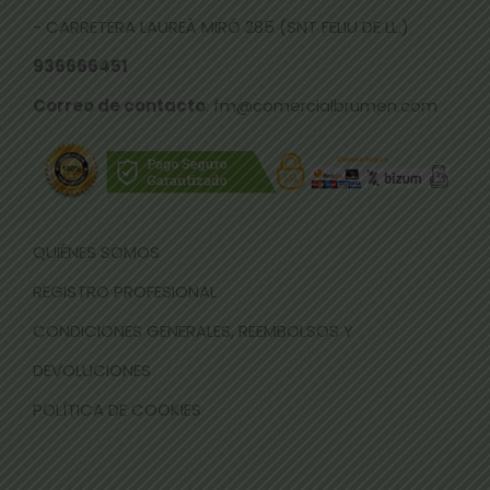
- CARRETERA LAUREÀ MIRÓ 285 (SNT FELIU DE LL.)
936666451
Correo de contacto
: fm@comercialbrumen.com
QUIÉNES SOMOS
REGISTRO PROFESIONAL
CONDICIONES GENERALES, REEMBOLSOS Y
DEVOLUCIONES
POLÍTICA DE COOKIES