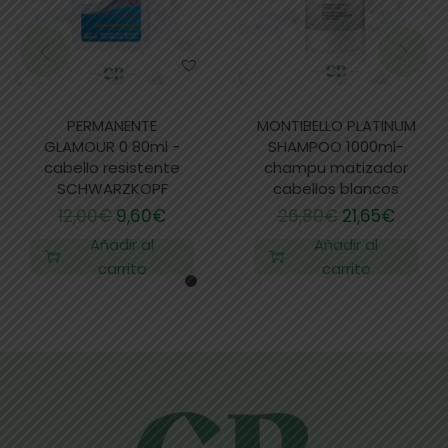
PERMANENTE
MONTIBELLO PLATINUM
GLAMOUR 0 80ml -
SHAMPOO 1000ml-
cabello resistente
champu matizador
SCHWARZKOPF
cabellos blancos
12,00
€
9,60
€
26,80
€
21,65
€
Añadir al
Añadir al
carrito
carrito