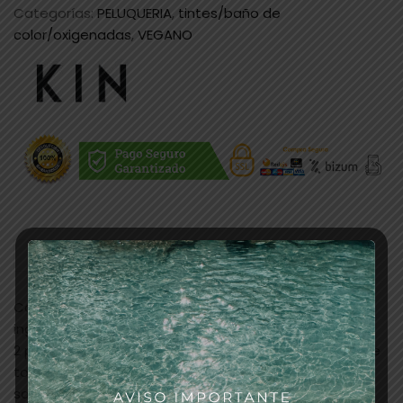
Categorías:
PELUQUERIA
,
tintes/baño de
color/oxigenadas
,
VEGANO
Descripción
Coloración suave sin amoniaco, con un 90% de
ingredientes de origen natural.
2 productos en 1: Coloración permanente y tono sobre
tono, permite una gran diversidad de servicios en el
salón.