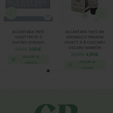
ALCANTARA TINTE
ALCANTARA TINTE SIN
VIOLETT60 10-2
AMONIACO PREMIUM
PLATINO DORADO
VIOLETT 3-8 CASTAÑO
OSCURO MARRÓN
9,90
€
3,90
€
10,50
€
4,90
€
Añadir al
Añadir al
carrito
carrito