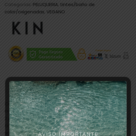
Categorías:
PELUQUERIA
,
tintes/baño de
color/oxigenadas
,
VEGANO
Descripción
Coloración suave sin amoniaco, con un 90% de
ingredientes de origen natural.
2 productos en 1: Coloración permanente y tono sobre
tono, permite una gran diversidad de servicios en el
salón.