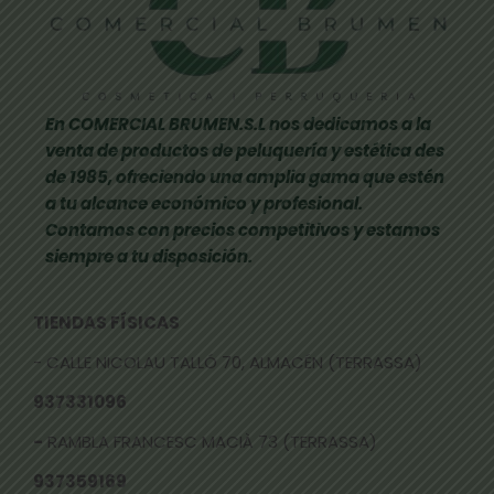
En COMERCIAL BRUMEN.S.L nos dedicamos a la
venta de productos de peluquería y estética des
de 1985, ofreciendo una amplia gama que estén
a tu alcance económico y profesional.
Contamos con precios competitivos y estamos
siempre a tu disposición.
TIENDAS FÍSICAS
- CALLE NICOLAU TALLÓ 70, ALMACÉN (TERRASSA)
937331096
-
RAMBLA FRANCESC MACIÀ 73 (TERRASSA)
937359169