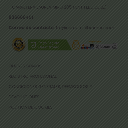
- CARRETERA LAUREÀ MIRÓ 285 (SNT FELIU DE LL.)
936666451
Correo de contacto
: fm@comercialbrumen.com
QUIÉNES SOMOS
REGISTRO PROFESIONAL
CONDICIONES GENERALES, REEMBOLSOS Y
DEVOLUCIONES
POLÍTICA DE COOKIES