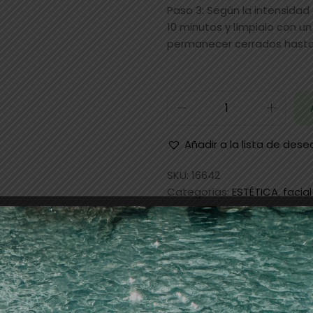
Paso 3: Según la intensidad
10 minutos y límpialo con 
permanecer cerrados hasta
Añadir a la lista de dese
SKU:
16642
Categorías:
ESTÉTICA
,
facial