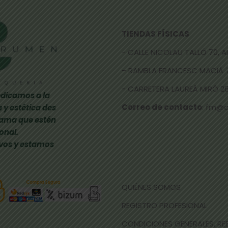
TIENDAS FÍSICAS
- CALLE NICOLAU TALLÓ 70,
-
RAMBLA FRANCESC MACIÀ 
- CARRETERA LAUREÀ MIRÓ 285
dicamos a la
Correo de contacto
: fm@
 y estética des
gama que estén
onal.
vos y estamos
QUIÉNES SOMOS
REGISTRO PROFESIONAL
CONDICIONES GENERALES, R