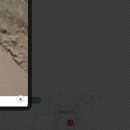
-20%
-19%