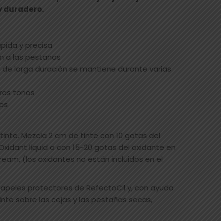
y duradero.
ápida y precisa
n a las pestañas
 de larga duración se mantiene durante varias
ros tonos
sos
 tinte. Mezcla 2 cm de tinte con 10 gotas del
Oxidant liquid o con 15-20 gotas del oxidante en
eam, (los oxidantes no están incluidos en el
papeles protectores de RefectoCil y, con ayuda
tinte sobre las cejas y las pestañas secas,