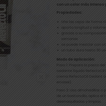
con un color más intenso 
Propiedades:
tiñe las cejas de forma r
aporta longitud y volume
gracias a su composición
semanas
se puede mezclar con ot
un tubo dura hasta 30 u
Modo de aplicación:
Paso 1: Prepara la pasta del
oxidante líquido RefectoCil 
crema RefectoCil Oxidant cr
envase).
Paso 2: Usa almohadillas o 
de un bastoncillo, aplica el 
desmaquilladas y limpias.