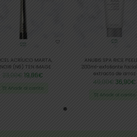
NCEL ACRÍLICO MARTA,
ANUBIS SPA RICE PEEL
NOIR (N6) TEN IMAGE
200ml-exfoliante facia
extracto de arroz
23,00
€
19,86
€
49,00
€
36,90
€
Añadir al carrito
Añadir al carrito