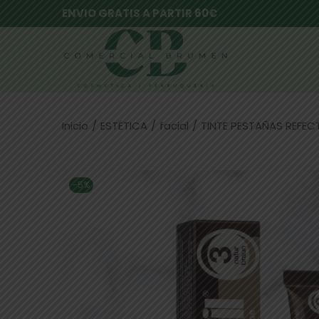
ENVIO GRATIS A PARTIR 60€
Inicio
/
ESTÉTICA
/
facial
/
TINTE PESTAÑAS REFEC
-5%