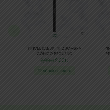
PINCEL KABUKI 4112 SOMBRA
PI
CÓNICO PEQUEÑO
RE
2,90
€
2,00
€
Añadir al carrito