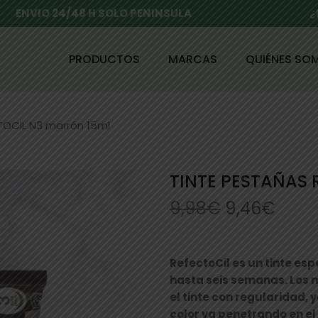
ENVIO 24/48 H SOLO PENINSULA
¿
PRODUCTOS
MARCAS
QUIÉNES SO
TOCIL N3 marrón 15ml
TINTE PESTAÑAS 
9,98
€
9,46
€
RefectoCil es un tinte esp
hasta seis semanas. Los 
el tinte con regularidad, 
color va penetrando en el