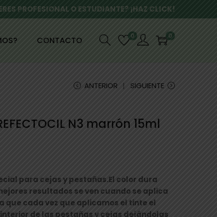
ERES PROFESIONAL O ESTUDIANTE? ¡HAZ CLICK!
0
0
MOS?
CONTACTO
ANTERIOR
SIGUIENTE
REFECTOCIL N3 marrón 15ml
ecial para cejas y pestañas.El color dura
mejores resultados se ven cuando se aplica
ya que cada vez que aplicamos el tinte el
 interior de las pestañas y cejas dejándolas