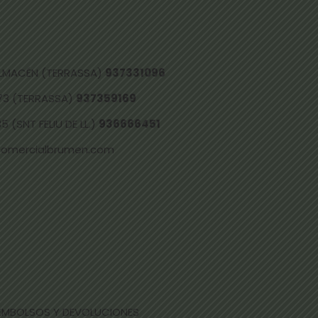
 ALMACÉN (TERRASSA)
937331096
73 (TERRASSA)
937359169
 (SNT FELIU DE LL.)
936666451
comercialbrumen.com
EEMBOLSOS Y DEVOLUCIONES