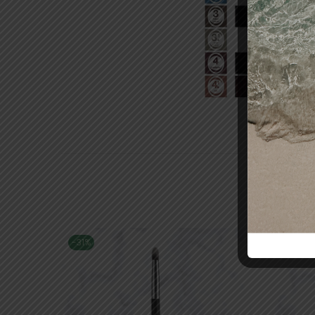
-31%
-14%