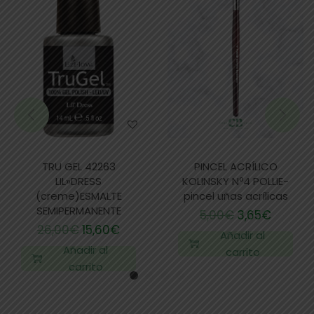
TRU GEL 42263
PINCEL ACRÍLICO
LIL»DRESS
KOLINSKY Nº4 POLLIE-
(creme)ESMALTE
pincel uñas acrílicas
SEMIPERMANENTE
5,00
€
3,65
€
26,00
€
15,60
€
Añadir al
Añadir al
carrito
carrito