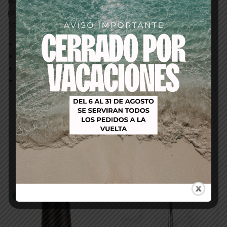
para la segunda capa.
Tamaño 14 ml.
Creada para los especialistas de Nail Art.
Consigue Uñas duraderas y con alto brillo.
Calidad profesional.
Esmalte 100% Gel
Productos relacionados
-40%
-27%