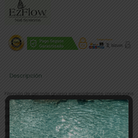
Descripción
Fórmula de gel más gruesa especialmente creada para
los especialistas del Nail Art.
Permite a los técnicos en Uñas conseguir una
perfección absoluta desde la primera capa.
Un pincel diseñado con la fórmula TruGel para crear
líneas bien definidas.Cura 30 segundos bajo lámpara
LED y 3 minutos bajo lámpara UV. Repita el proceso