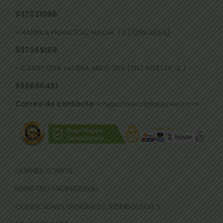
937331096
-
RAMBLA FRANCESC MACIÀ 73 (TERRASSA)
937359169
- CARRETERA LAUREÀ MIRÓ 285 (SNT FELIU DE LL.)
936666451
Correo de contacto
: fm@comercialbrumen.com
QUIÉNES SOMOS
REGISTRO PROFESIONAL
CONDICIONES GENERALES, REEMBOLSOS Y