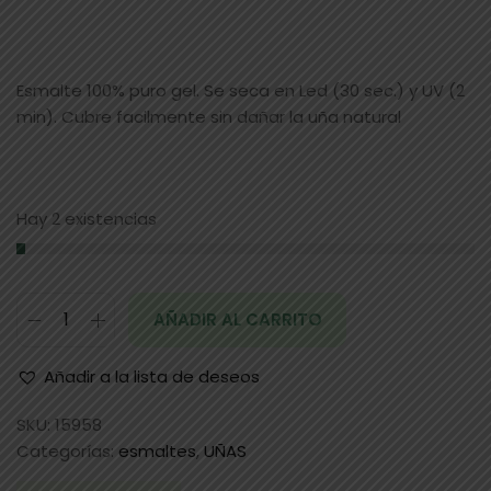
Esmalte 100% puro gel. Se seca en Led (30 sec.) y UV (2
min). Cubre facilmente sin dañar la uña natural
Hay 2 existencias
AÑADIR AL CARRITO
Añadir a la lista de deseos
SKU:
15958
Categorías:
esmaltes
,
UÑAS