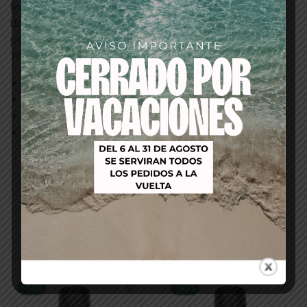
líneas bien definidas.Cura 30 segundos bajo lámpara
LED y 3 minutos bajo lámpara UV. Repita el proceso
para la segunda capa.
Tamaño 14 ml.
Creada para los especialistas de Nail Art.
Consigue Uñas duraderas y con alto brillo.
Calidad profesional.
Esmalte 100% Gel
Productos relacionados
-40%
-40%