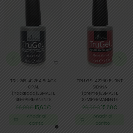
TRU GEL 42264 BLACK
TRU GEL 42260 BURNT
OPAL
SIENNA
(nacarado)ESMALTE
(creme)ESMALTE
SEMIPERMANENTE
SEMIPERMANENTE
26,00
€
15,60
€
26,00
€
15,60
€
Añadir al
Añadir al
carrito
carrito