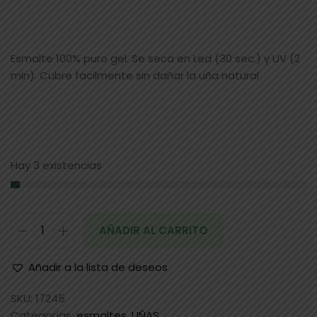
Esmalte 100% puro gel. Se seca en Led (30 sec.) y UV (2
min). Cubre facilmente sin dañar la uña natural
Hay 3 existencias
AÑADIR AL CARRITO
Añadir a la lista de deseos
SKU:
17245
Categorías:
esmaltes
,
UÑAS