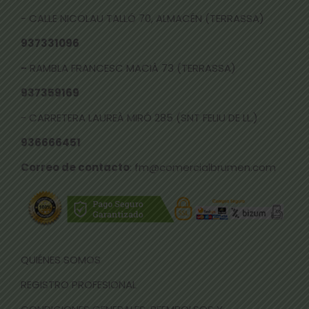
- CALLE NICOLAU TALLÓ 70, ALMACÉN (TERRASSA)
937331096
-
RAMBLA FRANCESC MACIÀ 73 (TERRASSA)
937359169
- CARRETERA LAUREÀ MIRÓ 285 (SNT FELIU DE LL.)
936666451
Correo de contacto
: fm@comercialbrumen.com
QUIÉNES SOMOS
REGISTRO PROFESIONAL