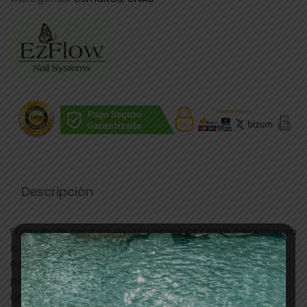
Descripción
Fórmula de gel más gruesa especialmente creada para
los especialistas del Nail Art.
Permite a los técnicos en Uñas conseguir una
perfección absoluta desde la primera capa.
Un pincel diseñado con la fórmula TruGel para crear