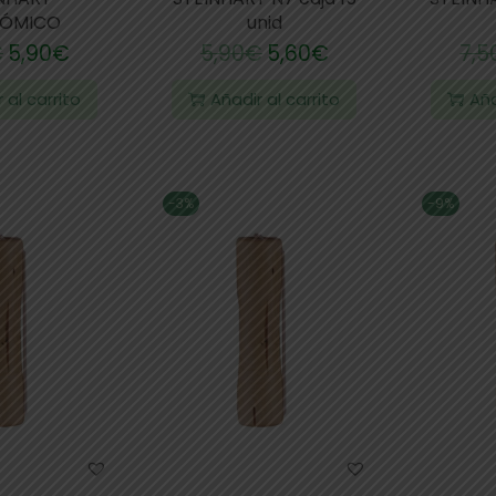
ÓMICO
unid
€
5,90
€
5,90
€
5,60
€
7,5
 al carrito
Añadir al carrito
Aña
-3%
-9%