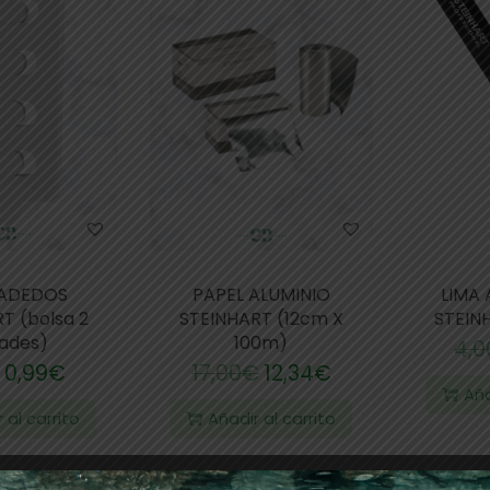
ADEDOS
PAPEL ALUMINIO
LIMA
T (bolsa 2
STEINHART (12cm X
STEIN
dades)
100m)
4,0
0,99
€
17,00
€
12,34
€
Aña
 al carrito
Añadir al carrito