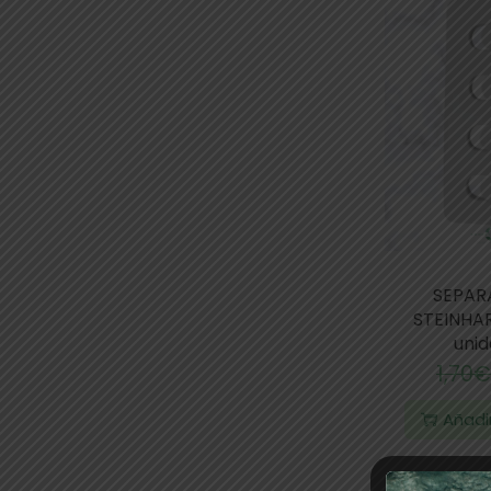
SEPAR
STEINHAR
uni
1,70
€
Añadir