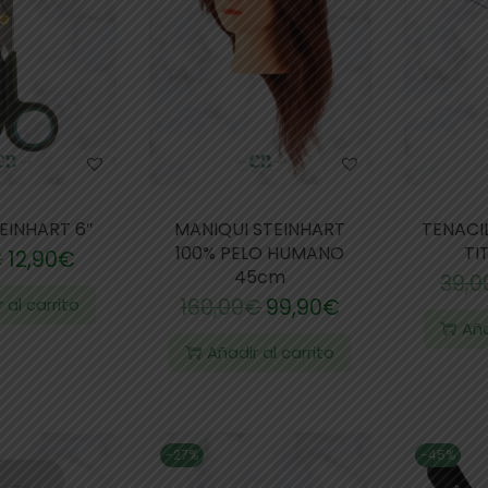
TEINHART 6″
MANIQUI STEINHART
TENACI
100% PELO HUMANO
TI
€
12,90
€
45cm
39,0
 al carrito
160,00
€
99,90
€
Aña
Añadir al carrito
-27%
-45%