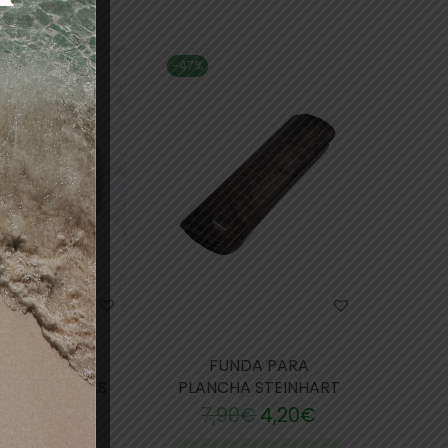
-47%
A STEINHART
FUNDA PARA
CTORA GAFAS
PLANCHA STEINHART
(200)
7,90
€
4,20
€
5
€
7,95
€