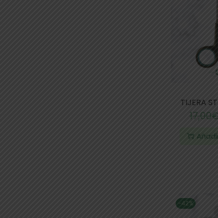
TIJERA S
17,00
Añadir
-42%