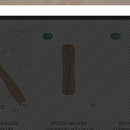
 al carrito
Añadir al carrito
Aña
-5%
-8%
CALLOS
BIGUDI MADERA
BIG
INHART
STEINHART N7 caja 15
STEINHA