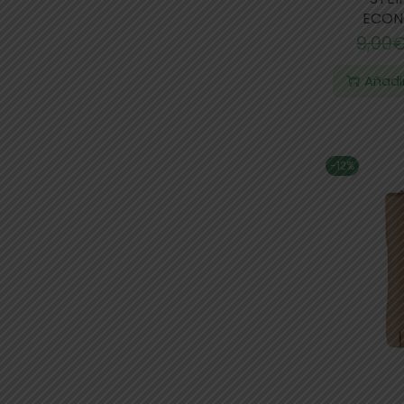
ECON
9,00
Añadir
-12%