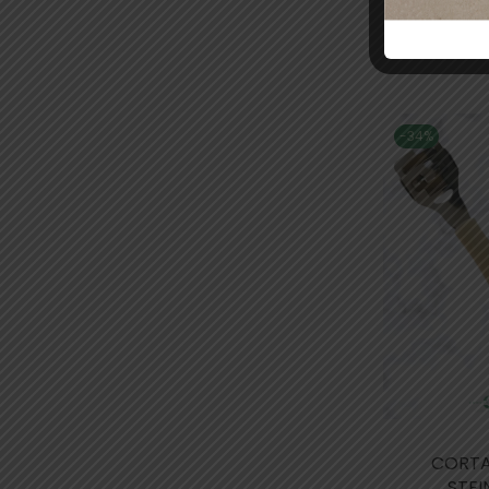
Añadir
-34%
CORTA
STE