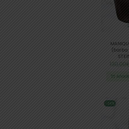
MANIQU
(barba 
STE
130,00
Añadir
-24%