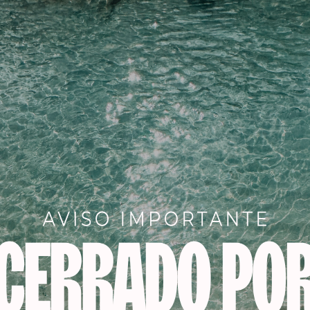
-27%
-20%
STEINHART
TENACILLA STEINHART
PLANC
,5″
TITANIUM 16
T
€
10,90
€
48,00
€
34,90
€
61,0
 al carrito
Añadir al carrito
Aña