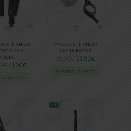
HA STEINHART
NAVAJA STEINHART
SIC II TTM.
EXTRA RAZOR
NEGRO
33,90
€
23,90
€
0
€
41,00
€
Añadir al carrito
dir al carrito
-11%