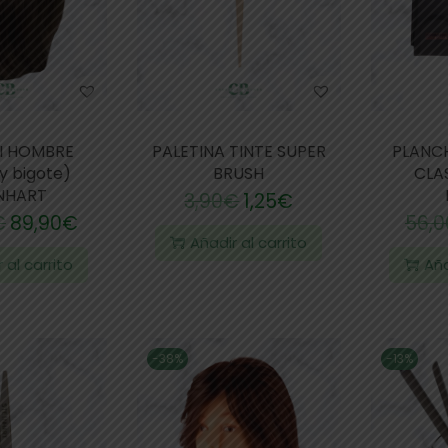
I HOMBRE
PALETINA TINTE SUPER
PLANC
y bigote)
BRUSH
CLAS
INHART
3,90
€
1,25
€
€
89,90
€
56,0
Añadir al carrito
 al carrito
Aña
-38%
-13%