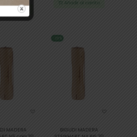
Añadir al carrito
dir al carrito
-26%
UDI MADERA
BIGUDI MADERA
RT N5 caja 20
STEINHART N4 BIS 20