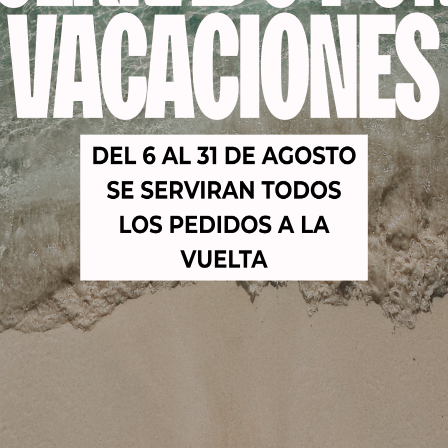
-11%
-18%
NTO UÑAS
NAVAJAS
FUND
ART 3 gr
DESECHABLES
PROTE
STEINHART (100 unid)
€
2,50
€
40,00
€
35,75
€
9,6