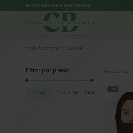
ENVIO GRATIS A PARTIR 60€
Inicio
/
Marcas
/
STEINHART
Filtrar por precio
Mostrando to
-31%
Filtrar
Precio:
0€
—
100€