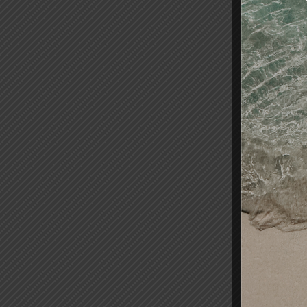
-15%
PEGAME
STEINH
2,95