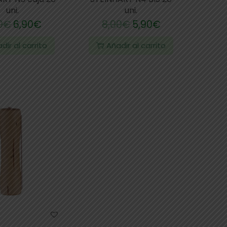
uni.
uni.
0
€
6,90
€
8,00
€
5,90
€
dir al carrito
Añadir al carrito