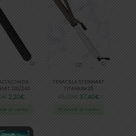
 ACOLCHADA
TENACILLA STEINHART
HART 120/240
TITANIUM 25
0
€
2,20
€
45,00
€
37,40
€
dir al carrito
Añadir al carrito