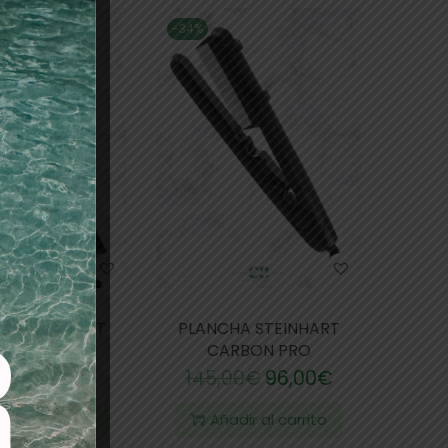
-34%
HA STEINHART
PLANCHA STEINHART
ITANIUM
CARBON PRO
0
€
48,90
€
145,00
€
96,00
€
dir al carrito
Añadir al carrito