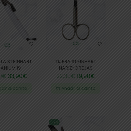
LLA STEINHART
TIJERA STEINHART
TANIUM 19
NARIZ-OREJAS
0
€
33,90
€
22,30
€
19,90
€
dir al carrito
Añadir al carrito
-17%