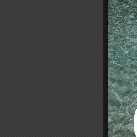
-50%
TIJERA 
5
22,00
Añadir