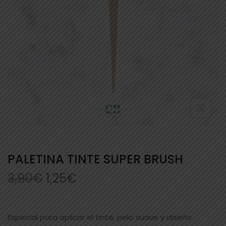
PALETINA TINTE SUPER BRUSH
3,90
€
1,25
€
Especial para aplicar el tinte, pelo suave y diseño