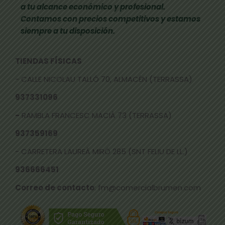
a tu alcance económico y profesional.
Contamos con precios competitivos y estamos
siempre a tu disposición.
TIENDAS FÍSICAS
- CALLE NICOLAU TALLÓ 70, ALMACÉN (TERRASSA)
937331096
-
RAMBLA FRANCESC MACIÀ 73 (TERRASSA)
937359169
- CARRETERA LAUREÀ MIRÓ 285 (SNT FELIU DE LL.)
936666451
Correo de contacto
: fm@comercialbrumen.com