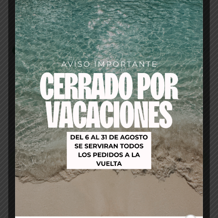
Productos relacionados
-16%
-12%
HORQUILLAS CAROLL
TIJERA DE CORTE DRY-
RUBIO 12 UNIDADES
CUT 5,5″ 31555 ASUER
CLIP ASUER