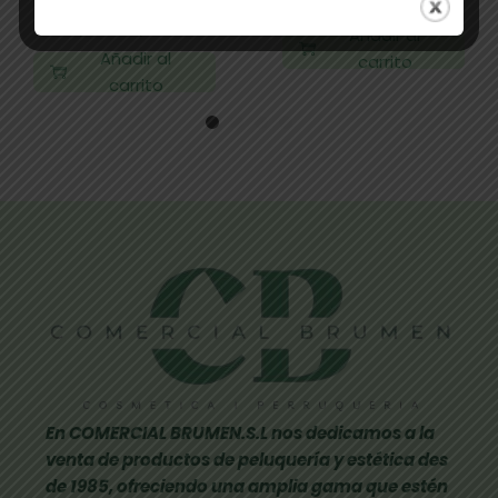
59,00
€
52,10
€
0,74
€
0,62
€
Añadir al
Añadir al
carrito
carrito
En COMERCIAL BRUMEN.S.L nos dedicamos a la
venta de productos de peluquería y estética des
de 1985, ofreciendo una amplia gama que estén