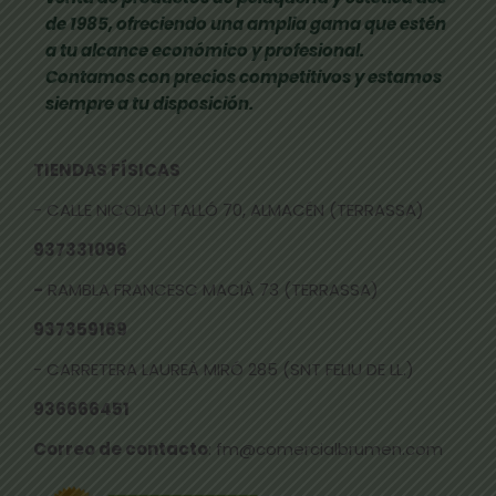
de 1985, ofreciendo una amplia gama que estén
a tu alcance económico y profesional.
Contamos con precios competitivos y estamos
siempre a tu disposición.
TIENDAS FÍSICAS
- CALLE NICOLAU TALLÓ 70, ALMACÉN (TERRASSA)
937331096
-
RAMBLA FRANCESC MACIÀ 73 (TERRASSA)
937359169
- CARRETERA LAUREÀ MIRÓ 285 (SNT FELIU DE LL.)
936666451
Correo de contacto
: fm@comercialbrumen.com