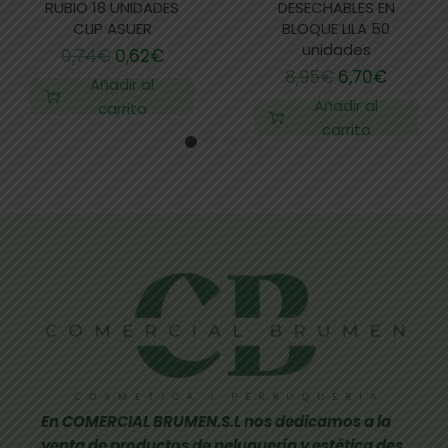
RUBIO 18 UNIDADES
DESECHABLES EN
CLIP ASUER
BLOQUE LILA 50
unidades
0,74
€
0,62
€
8,95
€
6,70
€
Añadir al
Añadir al
carrito
carrito
En COMERCIAL BRUMEN.S.L nos dedicamos a la
venta de productos de peluquería y estética des