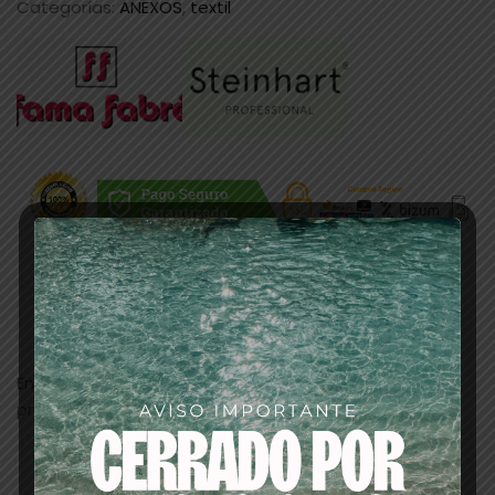
Categorías:
ANEXOS
,
textil
Descripción
Envase básico donde podrás mantener tu plancha
protegida