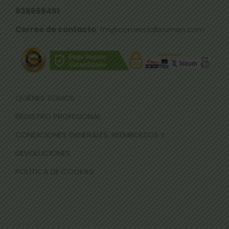
936666451
Correo de contacto
: fm@comercialbrumen.com
QUIÉNES SOMOS
REGISTRO PROFESIONAL
CONDICIONES GENERALES, REEMBOLSOS Y
DEVOLUCIONES
POLÍTICA DE COOKIES