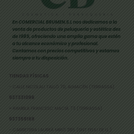
En COMERCIAL BRUMEN.S.L nos dedicamos a la
venta de productos de peluquería y estética des
de 1985, ofreciendo una amplia gama que estén
a tu alcance económico y profesional.
Contamos con precios competitivos y estamos
siempre a tu disposición.
TIENDAS FÍSICAS
- CALLE NICOLAU TALLÓ 70, ALMACÉN (TERRASSA)
937331096
-
RAMBLA FRANCESC MACIÀ 73 (TERRASSA)
937359169
- CARRETERA LAUREÀ MIRÓ 285 (SNT FELIU DE LL.)