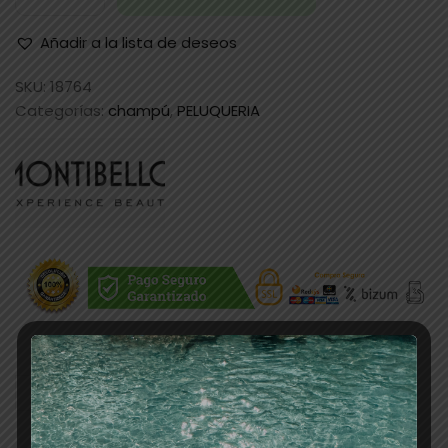
Añadir a la lista de deseos
SKU:
18764
Categorías:
champú
,
PELUQUERIA
Descripción