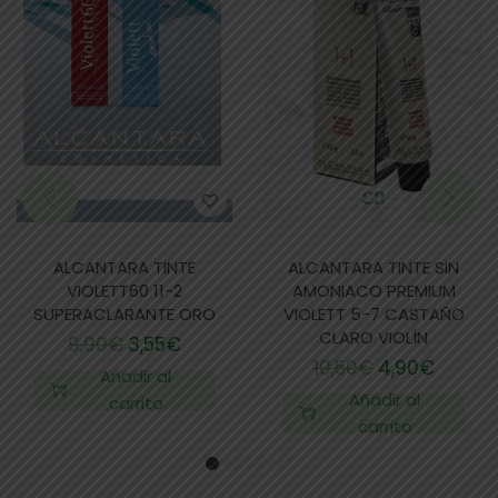
ALCANTARA TINTE
ALCANTARA TINTE SIN
VIOLETT60 11-2
AMONIACO PREMIUM
SUPERACLARANTE ORO
VIOLETT 5-7 CASTAÑO
CLARO VIOLÍN
9,90
€
3,55
€
10,50
€
4,90
€
Añadir al
Añadir al
carrito
carrito