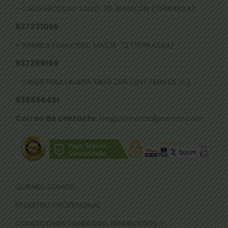
- CALLE NICOLAU TALLÓ 70, ALMACÉN (TERRASSA)
937331096
-
RAMBLA FRANCESC MACIÀ 73 (TERRASSA)
937359169
- CARRETERA LAUREÀ MIRÓ 285 (SNT FELIU DE LL.)
936666451
Correo de contacto
: fm@comercialbrumen.com
QUIÉNES SOMOS
REGISTRO PROFESIONAL
CONDICIONES GENERALES, REEMBOLSOS Y