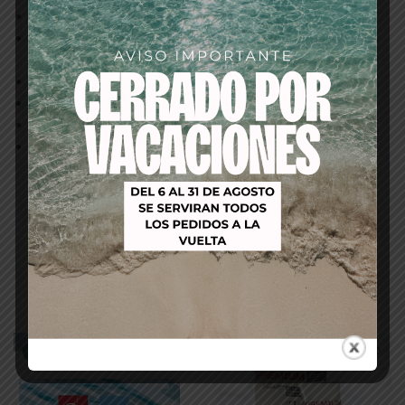
Champu reparador nutritivo intensivo.
Para cabellos dañados, muy dañados y/o muy
deshidratados.
Limpia suavemente.
Reconstruye, repara e hidrata la fibra capilar.
Proteccion termica.
Cabello mas sano y visiblemente reparado.
Productos relacionados
-64%
-53%