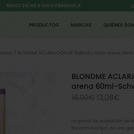
ENVIO 24/48 H SOLO PENINSULA
¿
PRODUCTOS
MARCAS
QUIÉNES SO
enadas
/
BLONDME ACLARACIÓN DE RUBIOS L-tono arena 60ml
BLONDME ACLARA
arena 60ml-Sch
16,00
€
13,08
€
La gama de Aclaración de R
Bond Protection, es una ga