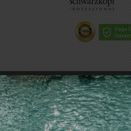
Descripción
a marca que une coloración y cuidado que proporciona rubio
ad nunca vista. BLONDME es la única marca profesional espe
ubios necesitan soluciones de color y cuidado personalizad
rfecto.
lave