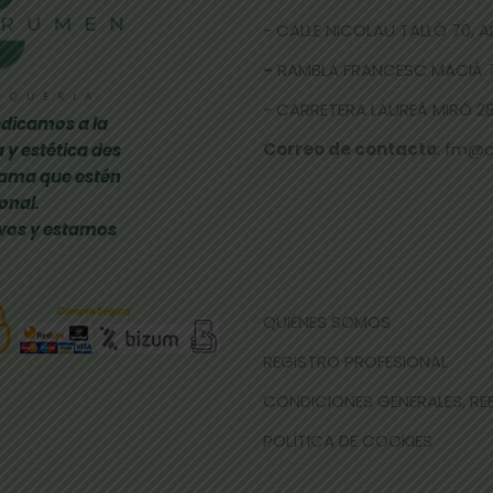
- CALLE NICOLAU TALLÓ 70,
-
RAMBLA FRANCESC MACIÀ 
- CARRETERA LAUREÀ MIRÓ 285
dicamos a la
Correo de contacto
: fm@
 y estética des
gama que estén
onal.
vos y estamos
QUIÉNES SOMOS
REGISTRO PROFESIONAL
CONDICIONES GENERALES, R
POLÍTICA DE COOKIES