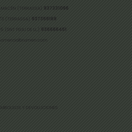
 ALMACÉN (TERRASSA)
937331096
73 (TERRASSA)
937359169
 (SNT FELIU DE LL.)
936666451
comercialbrumen.com
EEMBOLSOS Y DEVOLUCIONES