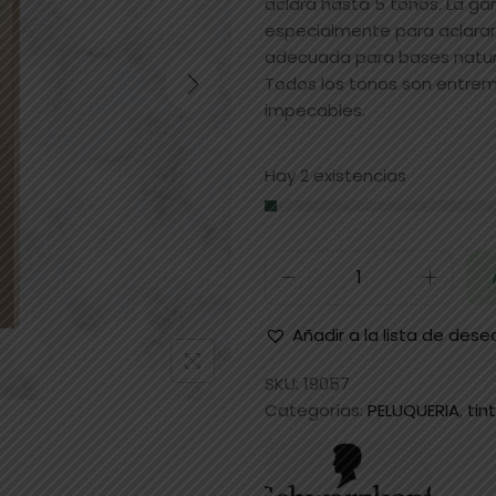
aclara hasta 5 tonos. La ga
especialmente para aclarar 
adecuada para bases natura
Todos los tonos son entrem
impecables.
Hay 2 existencias
Añadir a la lista de dese
SKU:
19057
Categorías:
PELUQUERIA
,
tin