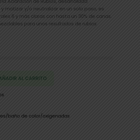
ma Aclaración de Rubios, desarrollada
y matizar y/o neutralizar en un solo paso, es
les 6 y más claras con hasta un 30% de canas.
ezclables para unos resultados de rubios
AÑADIR AL CARRITO
os
tes/baño de color/oxigenadas