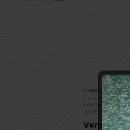
BLONDME es la primer
moda con una segurid
Entendemos que los r
conservar el rubio pe
Ventajas c