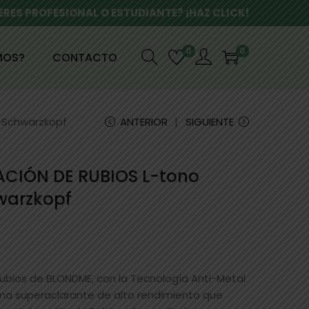
ERES PROFESIONAL O ESTUDIANTE? ¡HAZ CLICK!
0
0
MOS?
CONTACTO
-Schwarzkopf
ANTERIOR
SIGUIENTE
CIÓN DE RUBIOS L-tono
warzkopf
ubios de BLONDME, con la Tecnología Anti-Metal
ma superaclarante de alto rendimiento que