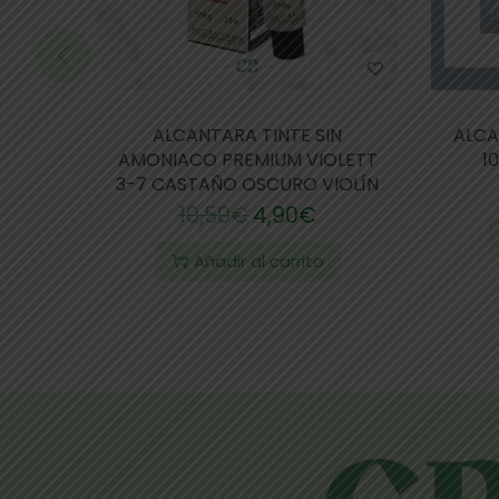
ALCANTARA TINTE SIN
ALCA
AMONIACO PREMIUM VIOLETT
1
3-7 CASTAÑO OSCURO VIOLÍN
10,50
€
4,90
€
Añadir al carrito