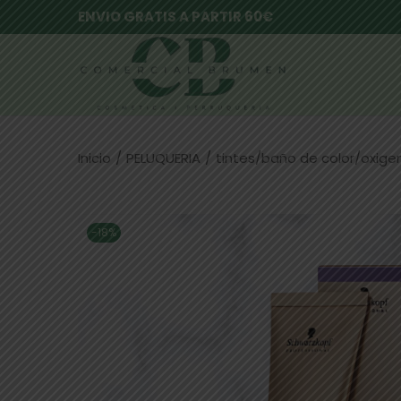
ENVIO GRATIS A PARTIR 60€
Inicio
/
PELUQUERIA
/
tintes/baño de color/oxig
-18%