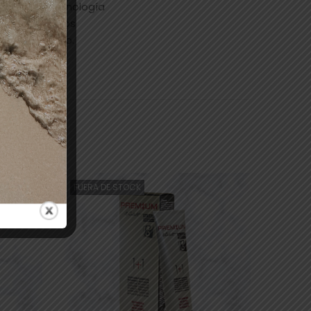
UENTES La Tecnología
y fortifica los
rillo duradero.
FUERA DE STOCK
-53%