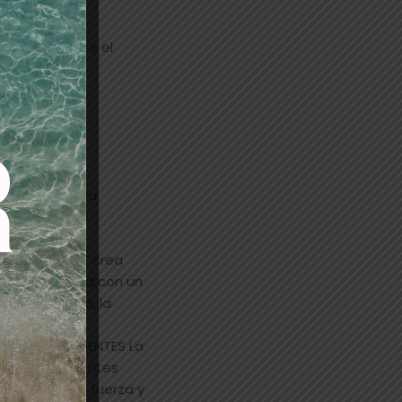
abello durante el
ternas como la
e rompe. Como
 rotura. La
or de BLONDME crea
ura. Combinada con un
en el cabello, la
onding o
EACIÓN DE PUENTES La
alón crea puentes
bello con una fuerza y