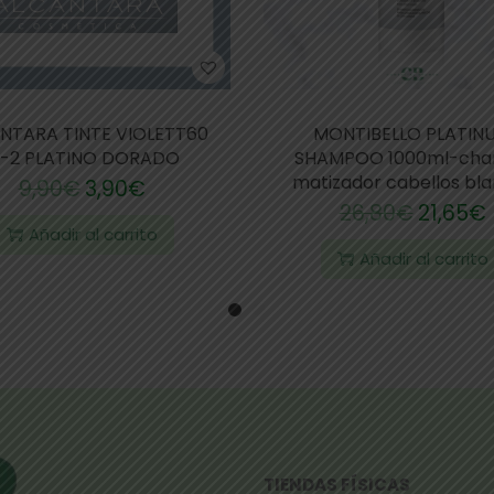
NTARA TINTE VIOLETT60
MONTIBELLO PLATIN
0-2 PLATINO DORADO
SHAMPOO 1000ml-ch
matizador cabellos bl
9,90
€
3,90
€
26,80
€
21,65
€
Añadir al carrito
Añadir al carrito
TIENDAS FÍSICAS