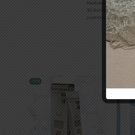
flexibilidad durader
3D Bond Creation int
puentes en casa entre 
-53%
-61%