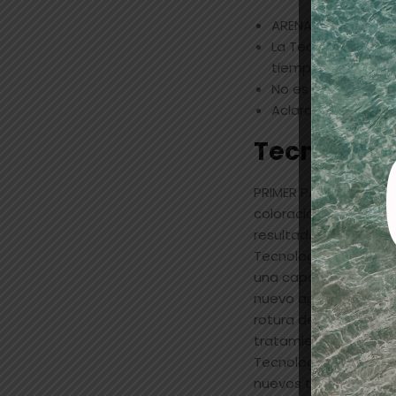
ARENA: tonos rubio
La Tecnología Anti
tiempo de exposici
No es necesario añ
Aclaración y matiz
Tecnologí
PRIMER PASO: COLORA
coloración, la estru
resultado, la estabili
Tecnología Anti-Meta
una capa protectora 
nuevo agente quelante
rotura del cabello se
tratamientos antimet
Tecnología 3D Bond C
nuevos tridimensional