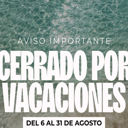
s reales y naturales
-Metal Bond Protection integrada protege los puentes del c
ón para minimizar la rotura del cabello
adir aditivos bonding ni tratamientos antimetales
ación y/o neutralización en un solo paso
a
CIÓN – PROTECCIÓN DE LOS PUENTES Debido a influencias ex
ctura capilar puede dañarfse cuando los puentes internos s
dad del cabello se reduce y el cabello se vuelve propenso a la
l Bond Protection integrada en todos los productos de col
alrededor de los puentes del cabello para minimizar la rot
 biodegradable que capta y neutraliza los iones metálicos 
 minimiza aún más y no es necesario añadir ningún aditivo b
ales adicionales. SEGUNDO PASO: CUIDADO EN EL SALÓN – CR
reation integrada en todos los productos de cuidado del s
es en el cabello y estabiliza la estructura capilar para un ca