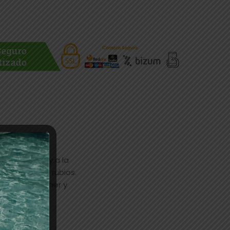
s perfectos y a la
cializada en rubios.
as para obtener y