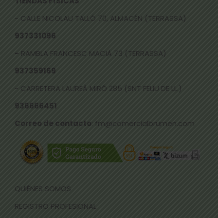
TIENDAS FÍSICAS
- CALLE NICOLAU TALLÓ 70, ALMACÉN (TERRASSA)
937331096
-
RAMBLA FRANCESC MACIÀ 73 (TERRASSA)
937359169
- CARRETERA LAUREÀ MIRÓ 285 (SNT FELIU DE LL.)
936666451
Correo de contacto
: fm@comercialbrumen.com
QUIÉNES SOMOS
REGISTRO PROFESIONAL