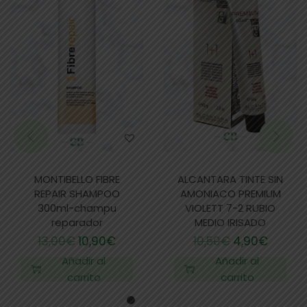
MONTIBELLO FIBRE
ALCANTARA TINTE SIN
REPAIR SHAMPOO
AMONIACO PREMIUM
300ml-champu
VIOLETT 7-2 RUBIO
reparador
MEDIO IRISADO
13,00
€
10,90
€
10,50
€
4,90
€
Añadir al
Añadir al
carrito
carrito