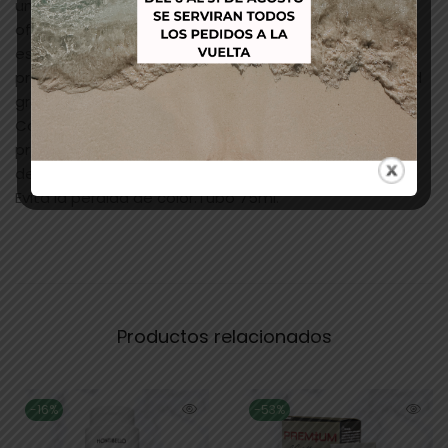
un tinte cualquiera, es Color Sublime es ideal para
ofrecer un servicio personalizado para el cliente, con
esta línea proporciona herramientas para que el
profesional de peluquería exprese toda su creatividad
gracias a la novedosa técnica Insta Hair
Contouring.Contiene aceite de Rosa mosqueta, con
propiedades calmantes, y reparadoras, que ayuda a
dejar el cabello más suave.
Evita la pérdida de color.Tubo 75ml.
Productos relacionados
-16%
-53%