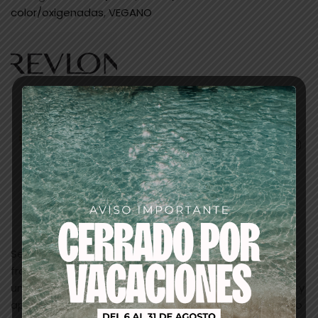
color/oxigenadas
,
VEGANO
Descripción
Se trata del primer tinte permanente y con las nuevas
fragancias que puedes mezclar en el tinte para tener
una fragancia diferente.Nueva Fórmula SIN AMONIACO y
aprovecha las últimas innovaciones en color.No es solo