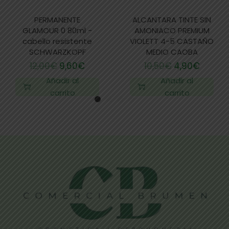
PERMANENTE
ALCANTARA TINTE SIN
GLAMOUR 0 80ml -
AMONIACO PREMIUM
cabello resistente
VIOLETT 4-5 CASTAÑO
SCHWARZKOPF
MEDIO CAOBA
12,00
€
9,60
€
10,50
€
4,90
€
Añadir al
Añadir al
carrito
carrito