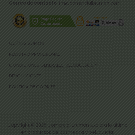
Correo de contacto
: fm@comercialbrumen.com
QUIÉNES SOMOS
REGISTRO PROFESIONAL
CONDICIONES GENERALES, REEMBOLSOS Y
DEVOLUCIONES
POLÍTICA DE COOKIES
Copyright © 2026
Comercial Brumen ¡Explora lo último
en productos de cosmética y peluquería!