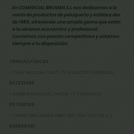
En COMERCIAL BRUMEN.S.L nos dedicamos a la
venta de productos de peluquería y estética des
de 1985, ofreciendo una amplia gama que estén
a tu alcance económico y profesional.
Contamos con precios competitivos y estamos
siempre a tu disposición.
TIENDAS FÍSICAS
- CALLE NICOLAU TALLÓ 70, ALMACÉN (TERRASSA)
937331096
-
RAMBLA FRANCESC MACIÀ 73 (TERRASSA)
937359169
- CARRETERA LAUREÀ MIRÓ 285 (SNT FELIU DE LL.)
936666451