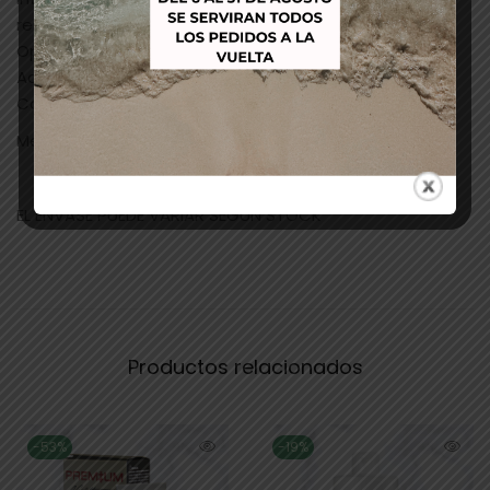
resultado.
Optimiza la tenacidad.
Acción Intensificadora:
Colores más ardientes y luminosos.
Mezcla 50 ml cromatics + 75 ml oxidante.
EL ENVASE PUEDE VARIAR SEGÚN STOCK
Productos relacionados
-53%
-19%