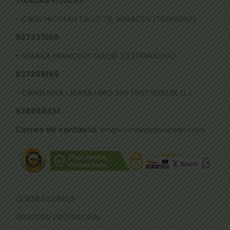
TIENDAS FÍSICAS
- CALLE NICOLAU TALLÓ 70, ALMACÉN (TERRASSA)
937331096
-
RAMBLA FRANCESC MACIÀ 73 (TERRASSA)
937359169
- CARRETERA LAUREÀ MIRÓ 285 (SNT FELIU DE LL.)
936666451
Correo de contacto
: fm@comercialbrumen.com
QUIÉNES SOMOS
REGISTRO PROFESIONAL