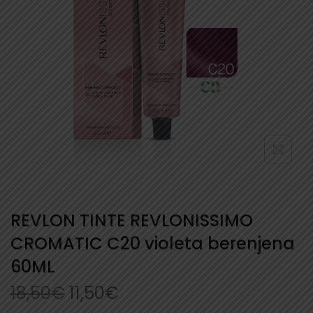
REVLON TINTE REVLONISSIMO
CROMATIC C20 violeta berenjena
60ML
18,50
€
11,50
€