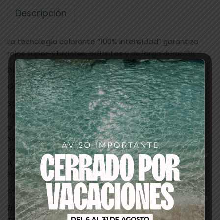
Descripción
La tecnología colorante “100% intensidad” garantiza
rojos super-vibrantes, brillantes y de larga duración.
Dos posibilidades de uso:
Opción 1
Sólo Cromatics coloración especial mechas.
Para dar color en mechas, placas, velos, contrastes,
puntas vivas.
Sin decoloración previa.
Sobre cabello natural o teñido.
Acción Hipercromática:
Fantasías de color de larga duración.
Opción 2
En mezcla con Revlonissimo NMT: actúa como un
intensificador del color seleccionado e intensifica el