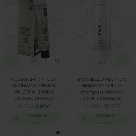
ALCANTARA TINTE SIN
MONTIBELLO PLATINUM
AMONIACO PREMIUM
SHAMPOO 1000ml-
VIOLETT 6-3 RUBIO
champu matizador
OSCURO DORADO
cabellos blancos
10,50
€
4,90
€
26,80
€
21,65
€
Añadir al
Añadir al
carrito
carrito