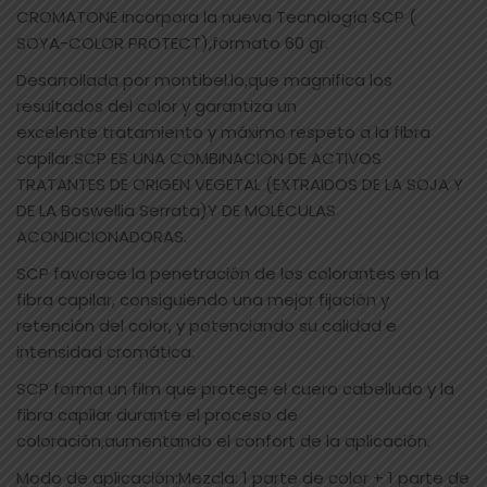
CROMATONE incorpora la nueva Tecnología SCP (
SOYA-COLOR PROTECT),formato 60 gr.
Desarrollada por montibel.lo,que magnifica los
resultados del color y garantiza un
excelente tratamiento y máximo respeto a la fibra
capilar.SCP ES UNA COMBINACIÓN DE ACTIVOS
TRATANTES DE ORIGEN VEGETAL (EXTRAIDOS DE LA SOJA Y
DE LA Boswellia Serrata)Y DE MOLÉCULAS
ACONDICIONADORAS.
SCP favorece la penetración de los colorantes en la
fibra capilar, consiguiendo una mejor fijación y
retención del color, y potenciando su calidad e
intensidad cromática.
SCP forma un film que protege el cuero cabelludo y la
fibra capilar durante el proceso de
coloración,aumentando el confort de la aplicación.
Modo de aplicación:Mezcla: 1 parte de color + 1 parte de