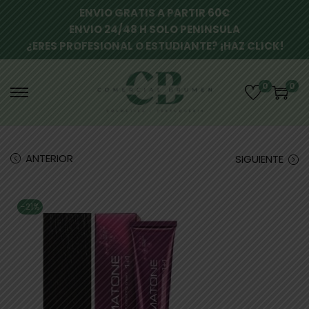
ENVIO GRATIS A PARTIR 60€
ENVIO 24/48 H SOLO PENINSULA
¿ERES PROFESIONAL O ESTUDIANTE? ¡HAZ CLICK!
0
0
ANTERIOR
SIGUIENTE
-21%