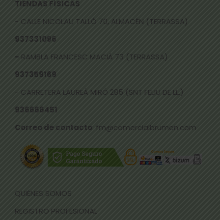
TIENDAS FÍSICAS
- CALLE NICOLAU TALLÓ 70, ALMACÉN (TERRASSA)
937331096
-
RAMBLA FRANCESC MACIÀ 73 (TERRASSA)
937359169
- CARRETERA LAUREÀ MIRÓ 285 (SNT FELIU DE LL.)
936666451
Correo de contacto
: fm@comercialbrumen.com
QUIÉNES SOMOS
REGISTRO PROFESIONAL