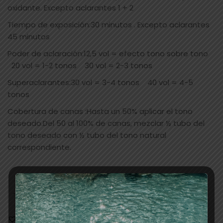
oxidante. Excepto aclarantes 1 + 2
Tiempo de exposición:30 minutos . Excepto aclarantes
45 minutos
Poder de aclaración:12,5 vol = efecto tono sobre tono
20 vol = 1-2 tonos 30 vol = 2-3 tonos
Superaclarantes:30 vol = 3-4 tonos 40 vol = 4-5
tonos
Cobertura de canas :Hasta un 50% aplicar el tono
deseado.Del 50 al 100% de canas, mezclar ½ tubo del
tono deseado con ½ tubo del tono natural
correspondiente.
AÑADIR AL CARRITO
Añadir a la lista de deseos