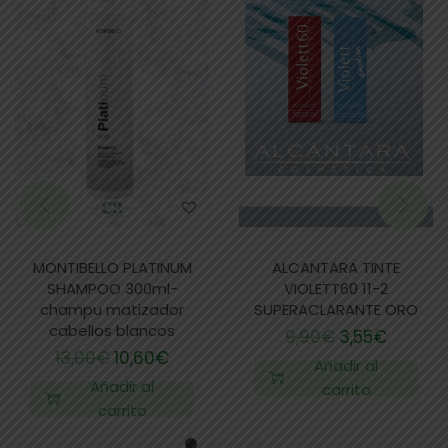
MONTIBELLO PLATINUM
ALCANTARA TINTE
SHAMPOO 300ml-
VIOLETT60 11-2
champu matizador
SUPERACLARANTE ORO
cabellos blancos
9,90
€
3,55
€
13,00
€
10,60
€
Añadir al
Añadir al
carrito
carrito