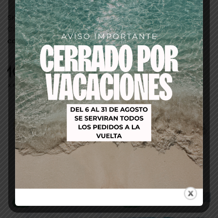
SKU:
463330
Categorías:
PELUQUERIA
,
tintes/baño de
color/oxigenadas
Productos relacionados
-18%
-64%