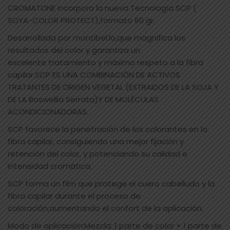
CROMATONE incorpora la nueva Tecnología SCP (
SOYA-COLOR PROTECT),formato 60 gr.
Desarrollada por montibel.lo,que magnifica los
resultados del color y garantiza un
excelente tratamiento y máximo respeto a la fibra
capilar.SCP ES UNA COMBINACIÓN DE ACTIVOS
TRATANTES DE ORIGEN VEGETAL (EXTRAIDOS DE LA SOJA Y
DE LA Boswellia Serrata)Y DE MOLÉCULAS
ACONDICIONADORAS.
SCP favorece la penetración de los colorantes en la
fibra capilar, consiguiendo una mejor fijación y
retención del color, y potenciando su calidad e
intensidad cromática.
SCP forma un film que protege el cuero cabelludo y la
fibra capilar durante el proceso de
coloración,aumentando el confort de la aplicación.
Modo de aplicación:Mezcla: 1 parte de color + 1 parte de