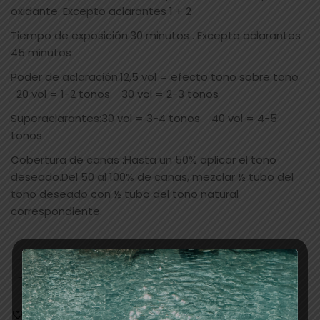
oxidante. Excepto aclarantes 1 + 2
Tiempo de exposición:30 minutos . Excepto aclarantes
45 minutos
Poder de aclaración:12,5 vol = efecto tono sobre tono
20 vol = 1-2 tonos 30 vol = 2-3 tonos
Superaclarantes:30 vol = 3-4 tonos 40 vol = 4-5
tonos
Cobertura de canas :Hasta un 50% aplicar el tono
deseado.Del 50 al 100% de canas, mezclar ½ tubo del
tono deseado con ½ tubo del tono natural
correspondiente.
AÑADIR AL CARRITO
Añadir a la lista de deseos