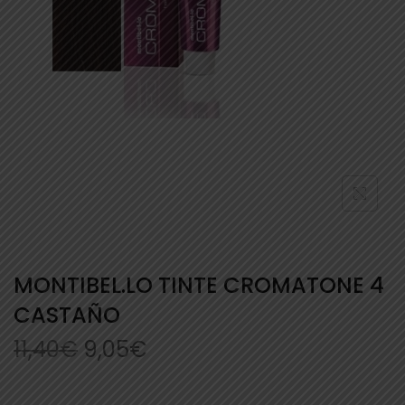
MONTIBEL.LO TINTE CROMATONE 4
CASTAÑO
11,40
€
9,05
€