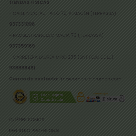
TIENDAS FÍSICAS
- CALLE NICOLAU TALLÓ 70, ALMACÉN (TERRASSA)
937331096
-
RAMBLA FRANCESC MACIÀ 73 (TERRASSA)
937359169
- CARRETERA LAUREÀ MIRÓ 285 (SNT FELIU DE LL.)
936666451
Correo de contacto
: fm@comercialbrumen.com
QUIÉNES SOMOS
REGISTRO PROFESIONAL