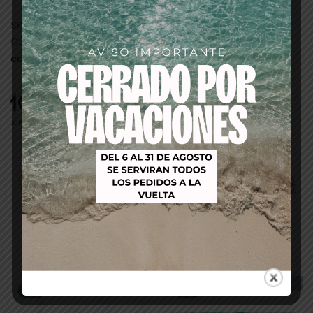
SKU:
11859
Categorías:
PELUQUERIA
,
tintes/baño de
color/oxigenadas
Productos relacionados
-18%
-61%