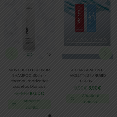
MONTIBELLO PLATINUM
ALCANTARA TINTE
SHAMPOO 300ml-
VIOLETT60 10 RUBIO
champu matizador
PLATINO
cabellos blancos
9,90
€
3,90
€
13,00
€
10,60
€
Añadir al
Añadir al
carrito
carrito