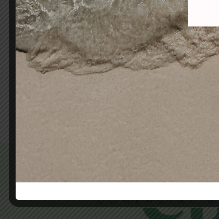
MONTIBELLO KERATIN ENERGY
MON
SHAMPOO 1000ml
SH
26,80
€
21,10
€
Añadir al carrito