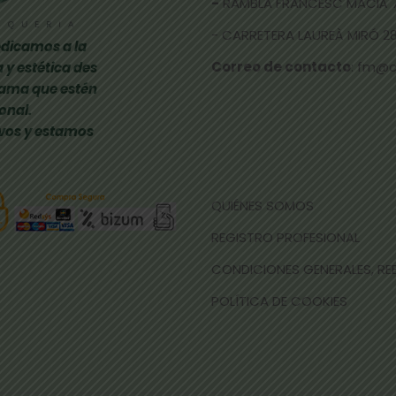
-
RAMBLA FRANCESC MACIÀ 
- CARRETERA LAUREÀ MIRÓ 285
dicamos a la
Correo de contacto
: fm@
 y estética des
gama que estén
onal.
vos y estamos
QUIÉNES SOMOS
REGISTRO PROFESIONAL
CONDICIONES GENERALES, R
POLÍTICA DE COOKIES