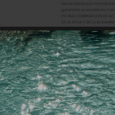
Desarrollada por montibel.lo
garantiza un excelente trat
ES UNA COMBINACIÓN DE ACT
DE LA SOJA Y DE LA Boswell
SCP favorece la penetración 
consiguiendo una mejor fijac
calidad e intensidad cromát
SCP forma un film que proteg
el proceso de coloración,au
Modo de aplicación:Mezcla: 
aclarantes 1 + 2
Tiempo de exposición:30 mi
Poder de aclaración:12,5 vo
30 vol = 2-3 tonos
Superaclarantes:30 vol = 3
Cobertura de canas :Hasta u