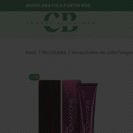
ENVIO GRATIS A PARTIR 60€
Inicio
/
PELUQUERIA
/
tintes/baño de color/oxig
-21%