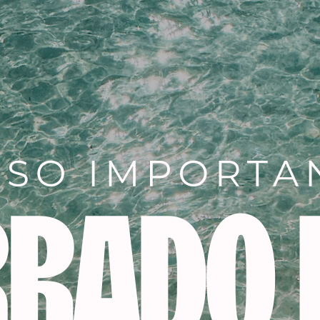
de canas, mezclar ½ tubo d
correspondiente.
Añadir a la lista de dese
SKU:
206457
Categorías:
PELUQUERIA
,
tin