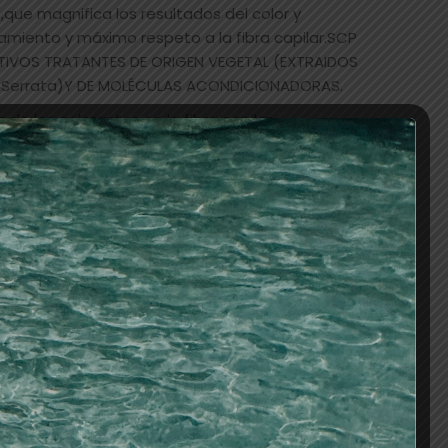
,que magnifica los resultados del color y
amiento y máximo respeto a la fibra capilar.SCP
IVOS TRATANTES DE ORIGEN VEGETAL (EXTRAIDOS
ia Serrata)Y DE MOLÉCULAS ACONDICIONADORAS.
de los colorantes en la fibra capilar,
ión y retención del color, y potenciando su
ica.
e el cuero cabelludo y la fibra capilar durante
mentando el confort de la aplicación.
1 parte de color + 1 parte de oxidante. Excepto
nutos . Excepto aclarantes 45 minutos
l = efecto tono sobre tono 20 vol = 1-2 tonos
-4 tonos 40 vol = 4-5 tonos
n 50% aplicar el tono deseado.Del 50 al 100%