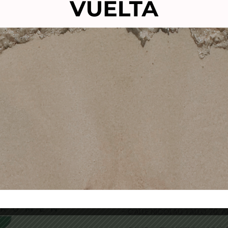
TIBELLO FIBRE REPAIR
PERMANENTE GLAMOU
AMPOO 300ml-champu
80ml -cabello resiste
reparador
SCHWARZKOPF
13,00
€
10,90
€
12,00
€
9,60
€
Añadir al carrito
Añadir al carrito
TIENDAS FÍSICAS
- CALLE NICOLAU TALLÓ 70,