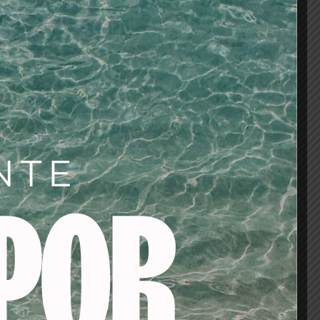
el tono deseado con ½ tubo del tono natural
AÑADIR AL CARRITO
os
tes/baño de color/oxigenadas