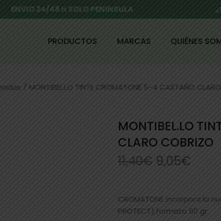
ENVIO 24/48 H SOLO PENINSULA
¿
PRODUCTOS
MARCAS
QUIÉNES SO
enadas
/
MONTIBEL.LO TINTE CROMATONE 5-4 CASTAÑO CLAR
MONTIBEL.LO TI
CLARO COBRIZO
11,40
€
9,05
€
CROMATONE incorpora la n
PROTECT),formato 60 gr.