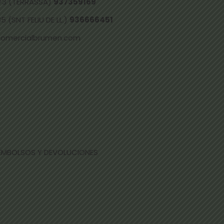
73 (TERRASSA)
937359169
 (SNT FELIU DE LL.)
936666451
comercialbrumen.com
EEMBOLSOS Y DEVOLUCIONES