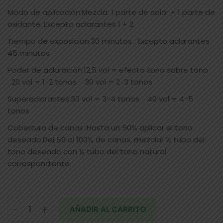
Modo de aplicación:Mezcla: 1 parte de color + 1 parte de
oxidante. Excepto aclarantes 1 + 2
Tiempo de exposición:30 minutos . Excepto aclarantes
45 minutos
Poder de aclaración:12,5 vol = efecto tono sobre tono
20 vol = 1-2 tonos 30 vol = 2-3 tonos
Superaclarantes:30 vol = 3-4 tonos 40 vol = 4-5
tonos
Cobertura de canas :Hasta un 50% aplicar el tono
deseado.Del 50 al 100% de canas, mezclar ½ tubo del
tono deseado con ½ tubo del tono natural
correspondiente.
AÑADIR AL CARRITO