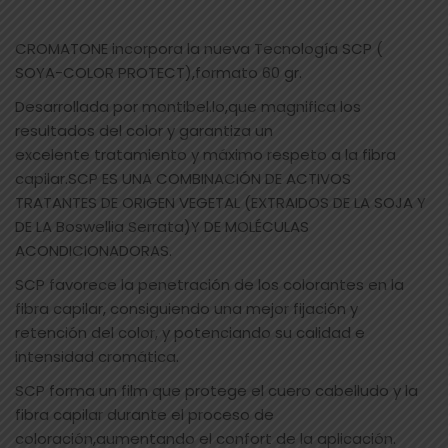
CROMATONE incorpora la nueva Tecnología SCP (
SOYA-COLOR PROTECT),formato 60 gr.
Desarrollada por montibel.lo,que magnifica los
resultados del color y garantiza un
excelente tratamiento y máximo respeto a la fibra
capilar.SCP ES UNA COMBINACIÓN DE ACTIVOS
TRATANTES DE ORIGEN VEGETAL (EXTRAIDOS DE LA SOJA Y
DE LA Boswellia Serrata)Y DE MOLÉCULAS
ACONDICIONADORAS.
SCP favorece la penetración de los colorantes en la
fibra capilar, consiguiendo una mejor fijación y
retención del color, y potenciando su calidad e
intensidad cromática.
SCP forma un film que protege el cuero cabelludo y la
fibra capilar durante el proceso de
coloración,aumentando el confort de la aplicación.