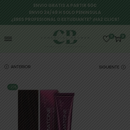
ENVIO GRATIS A PARTIR 60€
ENVIO 24/48 H SOLO PENINSULA
¿ERES PROFESIONAL O ESTUDIANTE? ¡HAZ CLICK!
0
0
ANTERIOR
SIGUIENTE
-21%