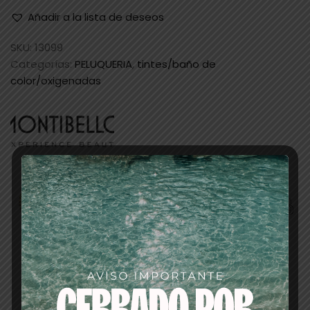
Añadir a la lista de deseos
SKU:
13099
Categorías:
PELUQUERIA
,
tintes/baño de
color/oxigenadas
Descripción