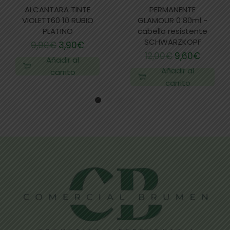
ALCANTARA TINTE
PERMANENTE
VIOLETT60 10 RUBIO
GLAMOUR 0 80ml -
PLATINO
cabello resistente
SCHWARZKOPF
9,90
€
3,90
€
12,00
€
9,60
€
Añadir al
Añadir al
carrito
carrito