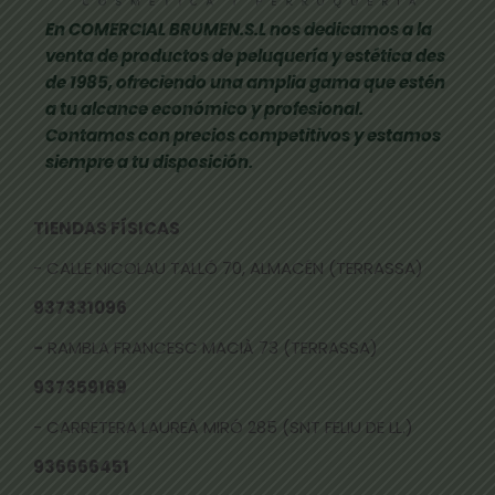
En COMERCIAL BRUMEN.S.L nos dedicamos a la
venta de productos de peluquería y estética des
de 1985, ofreciendo una amplia gama que estén
a tu alcance económico y profesional.
Contamos con precios competitivos y estamos
siempre a tu disposición.
TIENDAS FÍSICAS
- CALLE NICOLAU TALLÓ 70, ALMACÉN (TERRASSA)
937331096
-
RAMBLA FRANCESC MACIÀ 73 (TERRASSA)
937359169
- CARRETERA LAUREÀ MIRÓ 285 (SNT FELIU DE LL.)
936666451