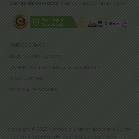
Correo de contacto
: fm@comercialbrumen.com
QUIÉNES SOMOS
REGISTRO PROFESIONAL
CONDICIONES GENERALES, REEMBOLSOS Y
DEVOLUCIONES
POLÍTICA DE COOKIES
Copyright © 2026
Comercial Brumen ¡Explora lo último
en productos de cosmética y peluquería!