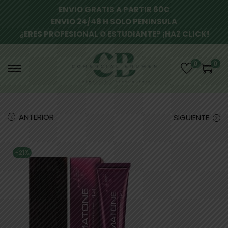
ENVIO GRATIS A PARTIR 60€
ENVIO 24/48 H SOLO PENINSULA
¿ERES PROFESIONAL O ESTUDIANTE? ¡HAZ CLICK!
0
0
ANTERIOR
SIGUIENTE
-21%