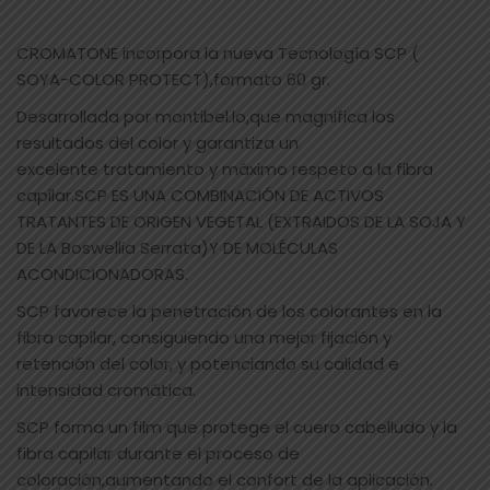
CROMATONE incorpora la nueva Tecnología SCP (
SOYA-COLOR PROTECT),formato 60 gr.
Desarrollada por montibel.lo,que magnifica los
resultados del color y garantiza un
excelente tratamiento y máximo respeto a la fibra
capilar.SCP ES UNA COMBINACIÓN DE ACTIVOS
TRATANTES DE ORIGEN VEGETAL (EXTRAIDOS DE LA SOJA Y
DE LA Boswellia Serrata)Y DE MOLÉCULAS
ACONDICIONADORAS.
SCP favorece la penetración de los colorantes en la
fibra capilar, consiguiendo una mejor fijación y
retención del color, y potenciando su calidad e
intensidad cromática.
SCP forma un film que protege el cuero cabelludo y la
fibra capilar durante el proceso de
coloración,aumentando el confort de la aplicación.