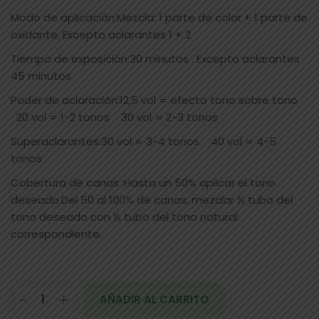
Modo de aplicación:Mezcla: 1 parte de color + 1 parte de
oxidante. Excepto aclarantes 1 + 2
Tiempo de exposición:30 minutos . Excepto aclarantes
45 minutos
Poder de aclaración:12,5 vol = efecto tono sobre tono
20 vol = 1-2 tonos 30 vol = 2-3 tonos
Superaclarantes:30 vol = 3-4 tonos 40 vol = 4-5
tonos
Cobertura de canas :Hasta un 50% aplicar el tono
deseado.Del 50 al 100% de canas, mezclar ½ tubo del
tono deseado con ½ tubo del tono natural
correspondiente.
AÑADIR AL CARRITO