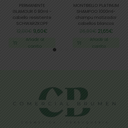
PERMANENTE
MONTIBELLO PLATINUM
GLAMOUR 0 80ml -
SHAMPOO 1000ml-
cabello resistente
champu matizador
SCHWARZKOPF
cabellos blancos
12,00
€
9,60
€
26,80
€
21,65
€
Añadir al
Añadir al
carrito
carrito