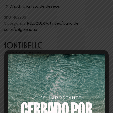
Añadir a la lista de deseos
SKU:
462966
Categorías:
PELUQUERIA
,
tintes/baño de
color/oxigenadas
Descripción