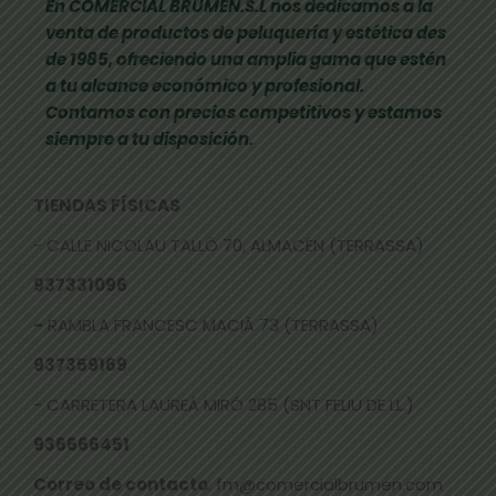
En COMERCIAL BRUMEN.S.L nos dedicamos a la
venta de productos de peluquería y estética des
de 1985, ofreciendo una amplia gama que estén
a tu alcance económico y profesional.
Contamos con precios competitivos y estamos
siempre a tu disposición.
TIENDAS FÍSICAS
- CALLE NICOLAU TALLÓ 70, ALMACÉN (TERRASSA)
937331096
-
RAMBLA FRANCESC MACIÀ 73 (TERRASSA)
937359169
- CARRETERA LAUREÀ MIRÓ 285 (SNT FELIU DE LL.)
936666451
Correo de contacto
: fm@comercialbrumen.com