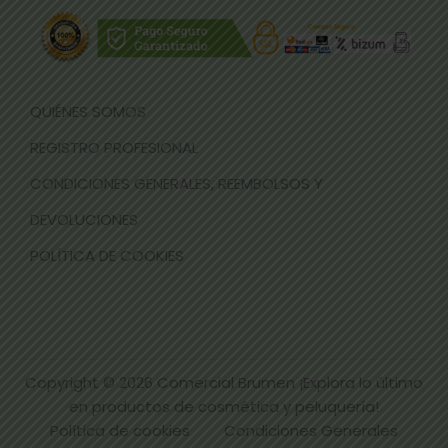
QUIÉNES SOMOS
REGISTRO PROFESIONAL
CONDICIONES GENERALES, REEMBOLSOS Y
DEVOLUCIONES
POLÍTICA DE COOKIES
Copyright © 2026
Comercial Brumen ¡Explora lo último
en productos de cosmética y peluquería!
Política de cookies
Condiciones Generales