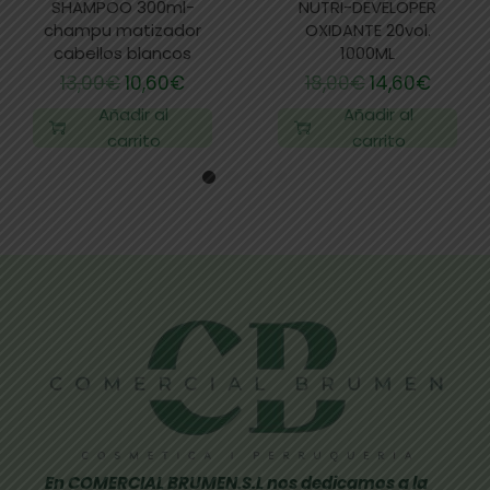
SHAMPOO 300ml-
NUTRI-DEVELOPER
champu matizador
OXIDANTE 20vol.
cabellos blancos
1000ML
13,00
€
10,60
€
18,00
€
14,60
€
Añadir al
Añadir al
carrito
carrito
En COMERCIAL BRUMEN.S.L nos dedicamos a la