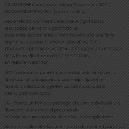
CROMATONE incorpora la nueva Tecnología SCP (
SOYA-COLOR PROTECT),formato 60 gr.
Desarrollada por montibel.lo,que magnifica los
resultados del color y garantiza un
excelente tratamiento y máximo respeto a la fibra
capilar.SCP ES UNA COMBINACIÓN DE ACTIVOS
TRATANTES DE ORIGEN VEGETAL (EXTRAIDOS DE LA SOJA Y
DE LA Boswellia Serrata)Y DE MOLÉCULAS
ACONDICIONADORAS.
SCP favorece la penetración de los colorantes en la
fibra capilar, consiguiendo una mejor fijación y
retención del color, y potenciando su calidad e
intensidad cromática.
SCP forma un film que protege el cuero cabelludo y la
fibra capilar durante el proceso de
coloración,aumentando el confort de la aplicación.
Modo de aplicación:Mezcla: 1 parte de color + 1 parte de