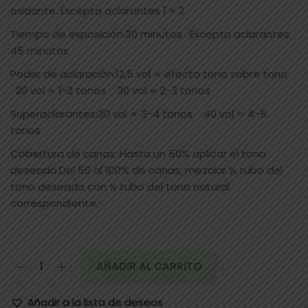
oxidante. Excepto aclarantes 1 + 2
Tiempo de exposición:30 minutos . Excepto aclarantes
45 minutos
Poder de aclaración:12,5 vol = efecto tono sobre tono
20 vol = 1-2 tonos 30 vol = 2-3 tonos
Superaclarantes:30 vol = 3-4 tonos 40 vol = 4-5
tonos
Cobertura de canas :Hasta un 50% aplicar el tono
deseado.Del 50 al 100% de canas, mezclar ½ tubo del
tono deseado con ½ tubo del tono natural
correspondiente.
AÑADIR AL CARRITO
Añadir a la lista de deseos