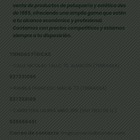
venta de productos de peluquería y estética des
de 1985, ofreciendo una amplia gama que estén
a tu alcance económico y profesional.
Contamos con precios competitivos y estamos
siempre a tu disposición.
TIENDAS FÍSICAS
- CALLE NICOLAU TALLÓ 70, ALMACÉN (TERRASSA)
937331096
-
RAMBLA FRANCESC MACIÀ 73 (TERRASSA)
937359169
- CARRETERA LAUREÀ MIRÓ 285 (SNT FELIU DE LL.)
936666451
Correo de contacto
: fm@comercialbrumen.com