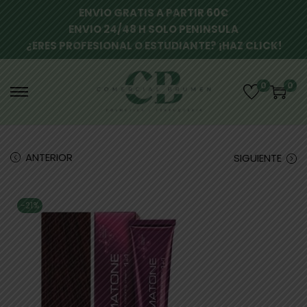
ENVIO GRATIS A PARTIR 60€
ENVIO 24/48 H SOLO PENINSULA
¿ERES PROFESIONAL O ESTUDIANTE? ¡HAZ CLICK!
0
0
ANTERIOR
SIGUIENTE
-21%