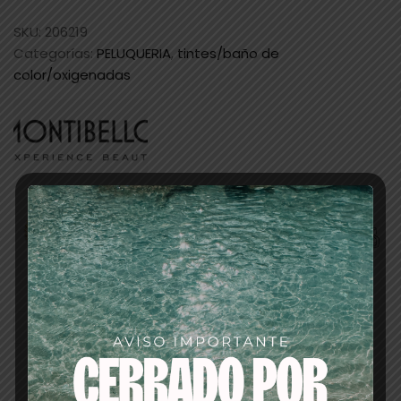
SKU:
206219
Categorías:
PELUQUERIA
,
tintes/baño de
color/oxigenadas
Descripción