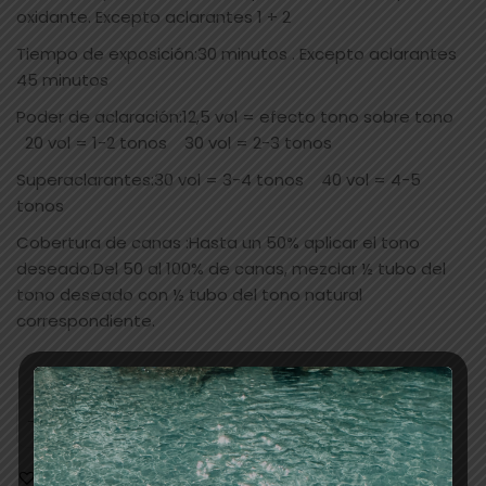
oxidante. Excepto aclarantes 1 + 2
Tiempo de exposición:30 minutos . Excepto aclarantes
45 minutos
Poder de aclaración:12,5 vol = efecto tono sobre tono
20 vol = 1-2 tonos 30 vol = 2-3 tonos
Superaclarantes:30 vol = 3-4 tonos 40 vol = 4-5
tonos
Cobertura de canas :Hasta un 50% aplicar el tono
deseado.Del 50 al 100% de canas, mezclar ½ tubo del
tono deseado con ½ tubo del tono natural
correspondiente.
AÑADIR AL CARRITO
Añadir a la lista de deseos