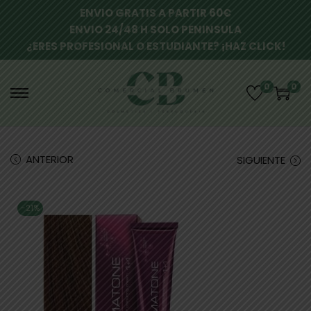
ENVIO GRATIS A PARTIR 60€
ENVIO 24/48 H SOLO PENINSULA
¿ERES PROFESIONAL O ESTUDIANTE? ¡HAZ CLICK!
0
0
ANTERIOR
SIGUIENTE
-21%