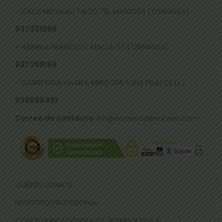
- CALLE NICOLAU TALLÓ 70, ALMACÉN (TERRASSA)
937331096
-
RAMBLA FRANCESC MACIÀ 73 (TERRASSA)
937359169
- CARRETERA LAUREÀ MIRÓ 285 (SNT FELIU DE LL.)
936666451
Correo de contacto
: fm@comercialbrumen.com
QUIÉNES SOMOS
REGISTRO PROFESIONAL
CONDICIONES GENERALES, REEMBOLSOS Y