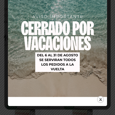
SKU:
11875
Categorías:
PELUQUERIA
,
tintes/baño de
color/oxigenadas
Productos relacionados
-53%
-53%