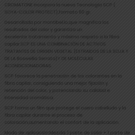
CROMATONE incorpora la nueva Tecnología SCP (
SOYA-COLOR PROTECT),formato 60 gr.
Desarrollada por montibel.lo,que magnifica los
resultados del color y garantiza un
excelente tratamiento y máximo respeto a la fibra
capilar.SCP ES UNA COMBINACIÓN DE ACTIVOS
TRATANTES DE ORIGEN VEGETAL (EXTRAIDOS DE LA SOJA Y
DE LA Boswellia Serrata)Y DE MOLÉCULAS
ACONDICIONADORAS.
SCP favorece la penetración de los colorantes en la
fibra capilar, consiguiendo una mejor fijación y
retención del color, y potenciando su calidad e
intensidad cromática.
SCP forma un film que protege el cuero cabelludo y la
fibra capilar durante el proceso de
coloración,aumentando el confort de la aplicación.
Modo de aplicación:Mezcla: 1 parte de color + 1 parte de