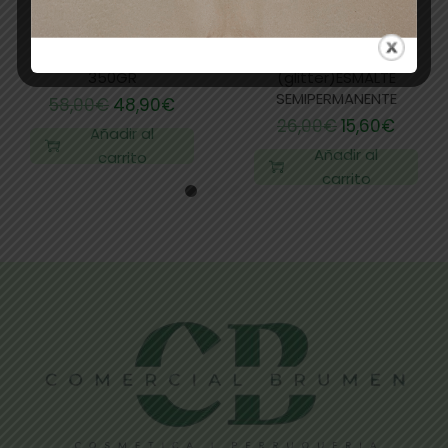
BRUMEN NAILS POLVO
TRU GEL 42265
ACRÍLICO COVER ROSE
CRUSHED DIAMOND
350GR
(glitter)ESMALTE
SEMIPERMANENTE
58,00
€
48,90
€
26,00
€
15,60
€
Añadir al
Añadir al
carrito
carrito