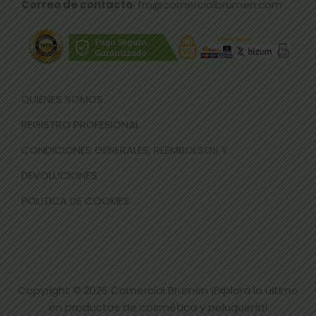
Correo de contacto
: fm@comercialbrumen.com
QUIÉNES SOMOS
REGISTRO PROFESIONAL
CONDICIONES GENERALES, REEMBOLSOS Y
DEVOLUCIONES
POLÍTICA DE COOKIES
Copyright © 2026
Comercial Brumen ¡Explora lo último
en productos de cosmética y peluquería!