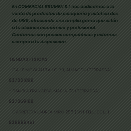
En COMERCIAL BRUMEN.S.L nos dedicamos a la
venta de productos de peluquería y estética des
de 1985, ofreciendo una amplia gama que estén
a tu alcance económico y profesional.
Contamos con precios competitivos y estamos
siempre a tu disposición.
TIENDAS FÍSICAS
- CALLE NICOLAU TALLÓ 70, ALMACÉN (TERRASSA)
937331096
-
RAMBLA FRANCESC MACIÀ 73 (TERRASSA)
937359169
- CARRETERA LAUREÀ MIRÓ 285 (SNT FELIU DE LL.)
936666451