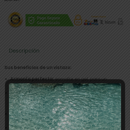
Descripción
Sus beneficios de un vistazo:
Armonía perfecta:
esmalte en gel para un
resultado absolutamente armonioso.
Fácil aplicación:
Su textura suave se desliza sin
esfuerzo sobre la uña y permite una aplicación
precisa.
Cobertura intensa:
Una sola capa es suficiente
para obtener un color intenso y uniforme.
Larga duración:
Disfruta de semanas de brillo y