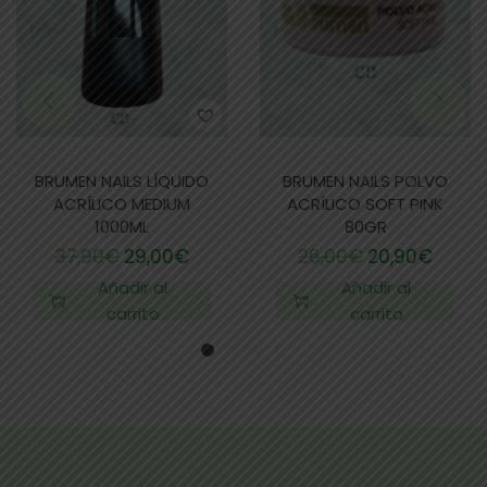
BRUMEN NAILS LÍQUIDO
BRUMEN NAILS POLVO
ACRÍLICO MEDIUM
ACRÍLICO SOFT PINK
1000ML
80GR
37,90
€
29,00
€
26,00
€
20,90
€
Añadir al
Añadir al
carrito
carrito