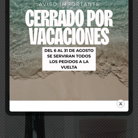
color con el esmalte en gel Perfect Match
Acabado de alto brillo:
El esmalte le da a tus uñas
un irresistible aspecto de gel con un brillo
espectacular.
Productos relacionados
-23%
-20%