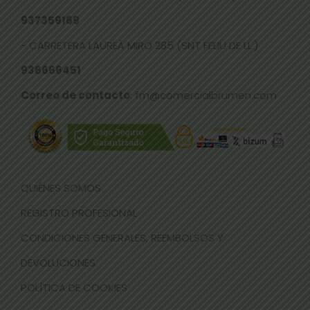
937359169
- CARRETERA LAUREÀ MIRÓ 285 (SNT FELIU DE LL.)
936666451
Correo de contacto
: fm@comercialbrumen.com
QUIÉNES SOMOS
REGISTRO PROFESIONAL
CONDICIONES GENERALES, REEMBOLSOS Y
DEVOLUCIONES
POLÍTICA DE COOKIES