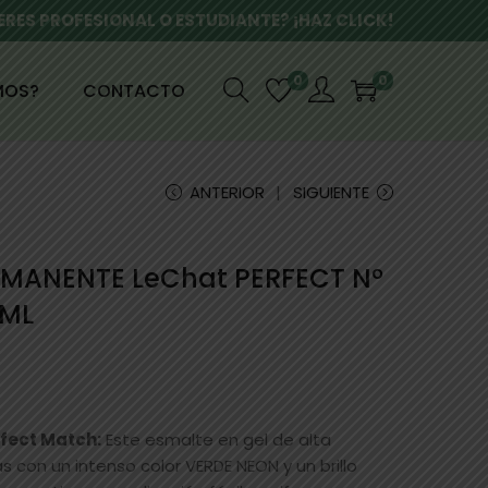
ERES PROFESIONAL O ESTUDIANTE? ¡HAZ CLICK!
0
0
MOS?
CONTACTO
ANTERIOR
SIGUIENTE
RMANENTE LeChat PERFECT Nº
5ML
rfect Match:
Este esmalte en gel de alta
 con un intenso color VERDE NEON y un brillo