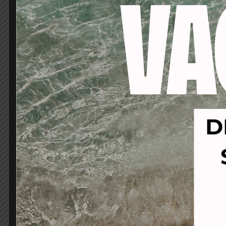
-20%
-67%