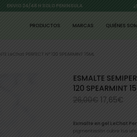
ENVIO 24/48 H SOLO PENINSULA
¿
PRODUCTOS
MARCAS
QUIÉNES SO
TE LeChat PERFECT Nº 120 SPEARMINT 15ML
ESMALTE SEMIPE
120 SPEARMINT 1
26,00
€
17,65
€
Esmalte en gel LeChat Pe
pigmentación cubre tus uñas