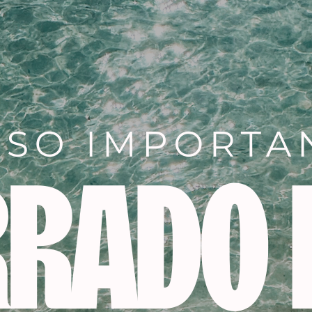
Descripción
 vistazo:
a:
esmalte en gel para un resultado absolutamente armoni
u textura suave se desliza sin esfuerzo sobre la uña y perm
a:
Una sola capa es suficiente para obtener un color intenso
isfruta de semanas de brillo y color con el esmalte en gel 
rillo:
El esmalte le da a tus uñas un irresistible aspecto de g