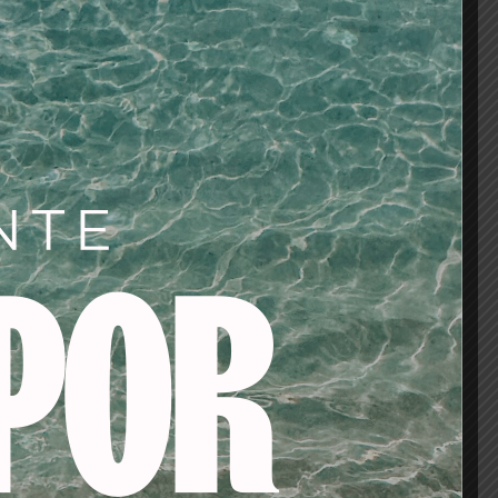
oso.
ite una aplicación
 y uniforme.
Perfect Match
el con un brillo