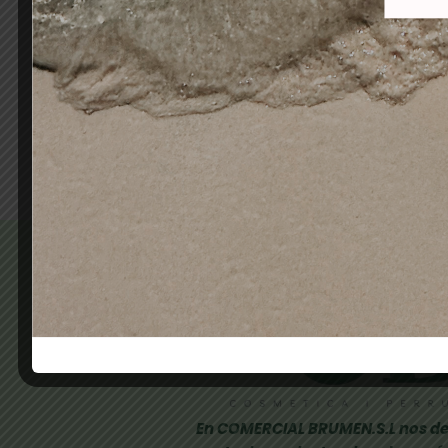
BRUMEN NAILS POLVO
M
ACRÍLICO SOFT PINK 80GR
PRU
26,00
€
20,90
€
Añadir al carrito
En COMERCIAL BRUMEN.S.L nos de