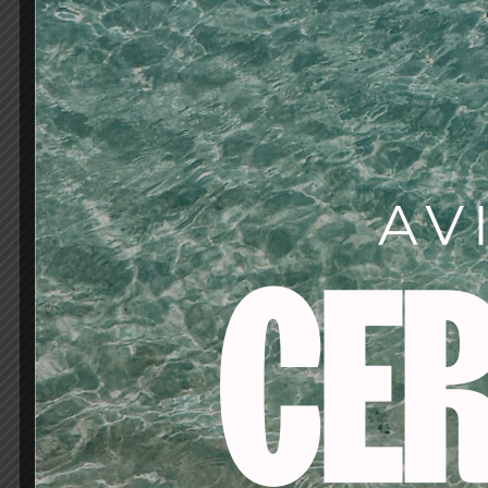
Sus beneficios de un
Armonía perfect
Fácil aplicación:
S
precisa.
Cobertura intens
Larga duración:
D
Acabado de alto b
espectacular.