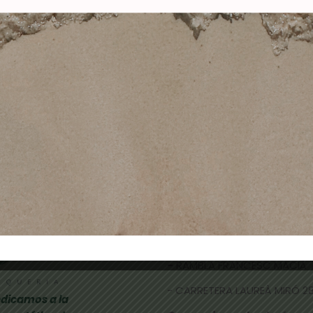
UESTRARIO RUEDA DE
BRUMEN NAILS POL
EBAS MANICURA POLLIE
ACRÍLICO EXTRA WHITE
2,99
€
0,99
€
15,00
€
11,90
€
Añadir al carrito
Añadir al carrito
TIENDAS FÍSICAS
- CALLE NICOLAU TALLÓ 70,
-
RAMBLA FRANCESC MACIÀ 
- CARRETERA LAUREÀ MIRÓ 285
dicamos a la