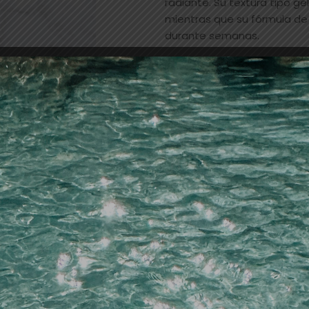
radiante. Su textura tipo gel
mientras que su fórmula de 
durante semanas.
Hay 2 existencias
Añadir a la lista de dese
SKU:
16462
Categorías:
esmaltes
,
UÑA
LECHAT