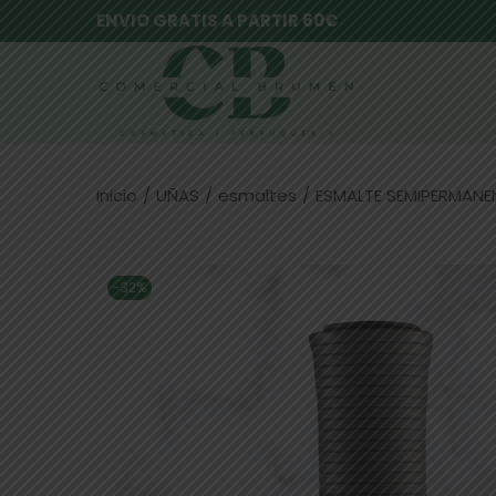
ENVIO GRATIS A PARTIR 60€
Inicio
/
UÑAS
/
esmaltes
/
ESMALTE SEMIPERMANEN
-32%