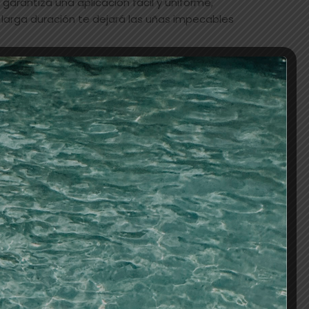
 garantiza una aplicación fácil y uniforme,
larga duración te dejará las uñas impecables
AÑADIR AL CARRITO
os
S