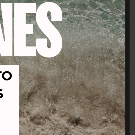
-40%
-22%