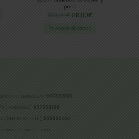
perla
100,00
€
86,00
€
Añadir al carrito
 ALMACÉN (TERRASSA)
937331096
73 (TERRASSA)
937359169
 (SNT FELIU DE LL.)
936666451
comercialbrumen.com