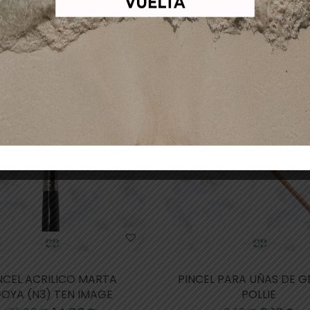
Productos relacionados
-32%
NCEL ACRILICO MARTA
PINCEL PARA UÑAS DE GE
GOYA (N3) TEN IMAGE
POLLIE