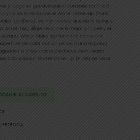
os y luego se pueden quitar con más facilidad.
o y no se mezcla con el Water Make-up (Pure).
ake-up (Pure), es importante que no lo aplique
 Así el maquillaje se adhiere mejor a la piel y el
 tiempo. Water Make-up funciona como una
uperficie de color con un pincel o una esponja
 agua. No trabaje con el producto demasiado
asiado acuoso. Water Make-up (Pure) se seca
AÑADIR AL CARRITO
os
n
,
ESTÉTICA