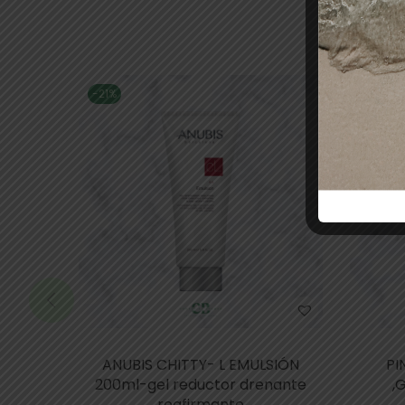
-21%
-29%
ANUBIS CHITTY- L EMULSIÓN
PI
200ml-gel reductor drenante
,
reafirmante