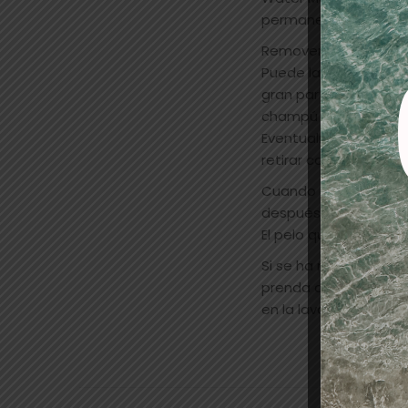
permanente, teñido, b
Remover
Puede lavar la piel l
gran parte. Aplicar u
champú puede irritar l
Eventualmente puede 
retirar con un pañuel
Cuando queda una somb
después de la limpie
El pelo que está teñ
Si se ha manchado la
prenda de ropa remoj
en la lavadora