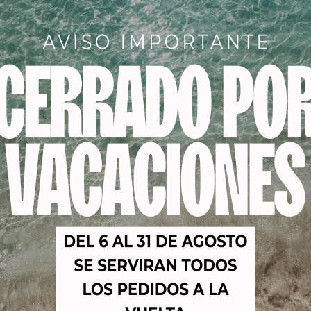
lanqueado, colorado con alheña). Utilice para esto un cepil
igeramente con agua tibia y jabón (o champú) para de esta 
n breve masaje y aclarar con agua tibia. Frotar demasiado c
a piel.
limpiar más la piel con una leche o crema de limpieza. Apli
o de papel suave.
ra de color en la piel, puede retirarla con Grimas Cleansing 
za estuviera seca, puede aplicar una crema reparadora.
ido con Water Make-up (Pure), se lava con champú.
 ropa con Water Make-up, entonces aclárala debajo del grifo
ar en agua con jabón de prelavado (Biotex). Lávela despu