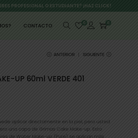
ERES PROFESIONAL O ESTUDIANTE? ¡HAZ CLICK!
0
0
MOS?
CONTACTO
ANTERIOR
SIGUIENTE
KE-UP 60ml VERDE 401
ede aplicar directamente en la piel, pero usted
mero una capa de Grimas Cake Make-up. Esto
lores de Water Make-up (Pure) se aplican más