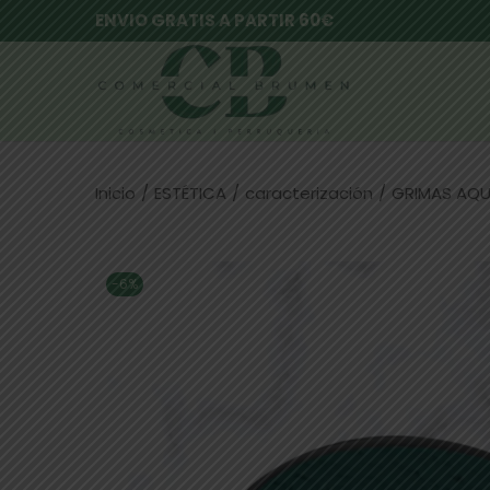
ENVIO GRATIS A PARTIR 60€
Inicio
/
ESTÉTICA
/
caracterización
/
GRIMAS AQU
-6%