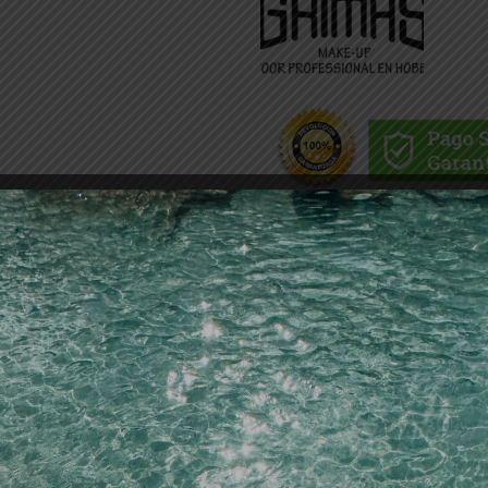
Descripción
colores se mezclen entre sí, espere hasta que se seque la p
ima de ella.
el agua de enjuagar los pinceles y trabaje preferentemen
una para tonos ligeros y una para los oscuros.
 se puede aplicar también en el pelo, siempre que éste no