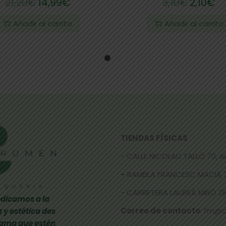
21,20
€
14,99
€
3,10
€
2,10
€
Añadir al carrito
Añadir al carrito
TIENDAS FÍSICAS
- CALLE NICOLAU TALLÓ 70,
-
RAMBLA FRANCESC MACIÀ 
- CARRETERA LAUREÀ MIRÓ 285
dicamos a la
Correo de contacto
: fm@
 y estética des
gama que estén