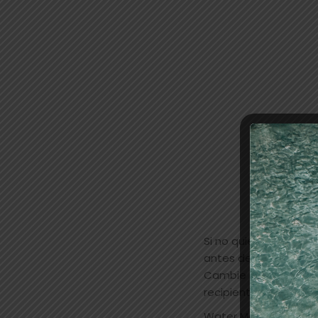
Si no quiere que los 
antes de trabajar enc
Cambie regularmente 
recipientes de agua: 
Water Make-up (Pure)