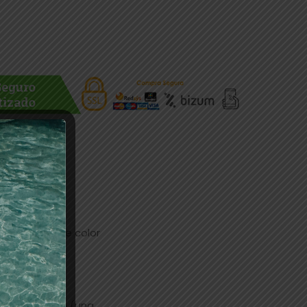
rimera capa de color
te con dos
 esté tratado (una