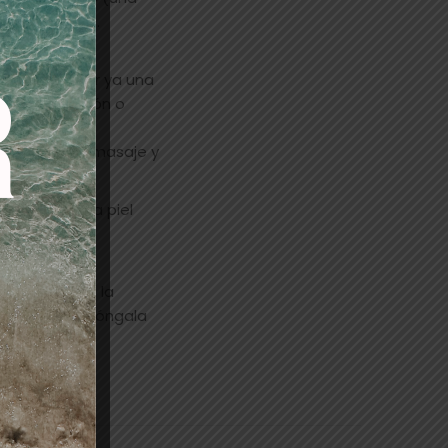
lo de dientes.
manera retirar ya una
on agua y jabón o
car un breve masaje y
Lotion. Si la piel
. Luego deje la
és a mano o póngala