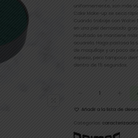
uniformemente, son más viv
Cake Make-up se seca rápid
Cuando trabaje con Water M
en una piel demasiado grasa.
resultado se mantiene más
acuarela. Haga pastosa la s
de maquillaje y un poco de
espeso, pero tampoco dem
dentro de 15 segundos.
Añadir a la lista de dese
Categorías:
caracterizació