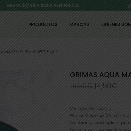
ENVIO 24/48 H SOLO PENINSULA
¿
PRODUCTOS
MARCAS
QUIÉNES SO
A MAKE-UP 60ml VERDE 401
GRIMAS AQUA MA
15,50
€
14,50
€
Método de trabajo
Water Make-up (Pure) se pu
también puede aplicar pri
tiene la ventaja que los co