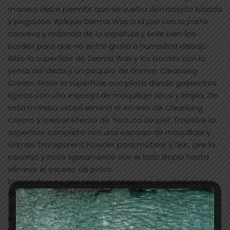
manera debe permitir que se vuelva demasiado blanda
y pegajosa. Aplique Derma Wax a la piel con la parte
convexa y redonda de la espátula y selle bien los
bordes para que no entre grasa o humedad debajo.
Alise la superficie de Derma Wax y los bordes con la
yema del dedo y un poquito de Grimas Cleansing
Cream. Frote la superficie completa dando golpecitos
ligeros con una esponja de maquillaje seca y limpia. De
esta manera usted elimina el exceso de Cleansing
Cream y crea el efecto de ‘textura de piel’. Empolve la
superficie completa con una esponja de maquillaje y
Grimas Transparent Powder para matear y fijar, gire la
esponja y frote ligeramente con el lado limpio hasta
eliminar el exceso de polvo.
Derma Wax es una cera transparente. Si usted desea
darle color a la cera en caso de una deformación
gruesa (por ejemplo un bulto grande), usted lo puede
hacer con Grimas Crème Make-up Pure o Camouflage