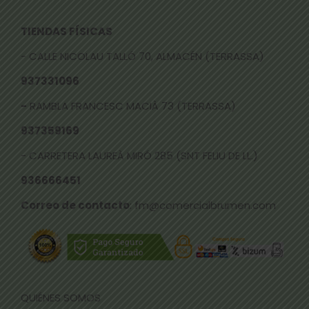
TIENDAS FÍSICAS
- CALLE NICOLAU TALLÓ 70, ALMACÉN (TERRASSA)
937331096
-
RAMBLA FRANCESC MACIÀ 73 (TERRASSA)
937359169
- CARRETERA LAUREÀ MIRÓ 285 (SNT FELIU DE LL.)
936666451
Correo de contacto
: fm@comercialbrumen.com
QUIÉNES SOMOS