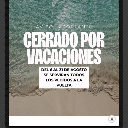
Make-up Pure. Empolve completamente con una
esponja de maquillaje con Grimas Transparent Powder
para matear y fijar, dé la vuelta a la esponja y siga
frotando con el lado limpio hasta que haya sido
eliminado el exceso de polvo.
Para crear una ‘herida abierta’ la construcción de
Derma Wax es ‘cortada’ con el lado afilado de la
Espátula Derma Wax. Lubrique la punta de la espátula
con un poco de Cleansing Cream. Así la espátula se
deslizará con más facilidad por la Derma Wax y ésta no
se quedará pegada a la espátula.
Abriendo los bordes de la herida usted crea un efecto
de destrozo. Levante los ‘bordes de la herida’ con la
espátula Derma Wax, ligeramante lubricada con
Cleansing Cream. Hágalo con cuidado.
Colorear: Para sugerir profundidad en la ‘herida’, usted
colorea el fondo de la herida con maquillaje negro.
Luego usted colorea la parte interior de la herida con