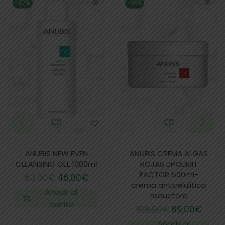
-27%
-18%
ANUBIS NEW EVEN
ANUBIS CREMA ALGAS
CLEANSING GEL 1000ml
ROJAS LIPOLIMIT
FACTOR 500ml-
63,00
€
46,00
€
crema anticelulitica
Añadir al
reductora
carrito
109,00
€
89,00
€
Añadir al