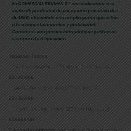
En COMERCIAL BRUMEN.S.L nos dedicamos a la
venta de productos de peluquería y estética des
de 1985, ofreciendo una amplia gama que estén
a tu alcance económico y profesional.
Contamos con precios competitivos y estamos
siempre a tu disposición.
TIENDAS FÍSICAS
- CALLE NICOLAU TALLÓ 70, ALMACÉN (TERRASSA)
937331096
-
RAMBLA FRANCESC MACIÀ 73 (TERRASSA)
937359169
- CARRETERA LAUREÀ MIRÓ 285 (SNT FELIU DE LL.)
936666451
Correo de contacto
: fm@comercialbrumen.com