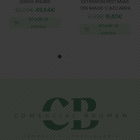
200ml ANUBIS
EXTENSIÓN PESTAÑAS
TEN IMAGE-CAZCARRA
62,00
€
49,64
€
17,92
€
16,80
€
Añadir al
Añadir al
carrito
carrito