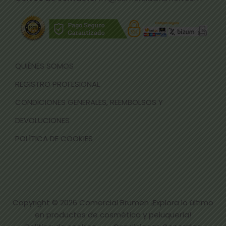
QUIÉNES SOMOS
REGISTRO PROFESIONAL
CONDICIONES GENERALES, REEMBOLSOS Y
DEVOLUCIONES
POLÍTICA DE COOKIES
Copyright © 2026
Comercial Brumen ¡Explora lo último
en productos de cosmética y peluquería!