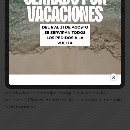
irritar la piel.
Eventualmente puede limpiar más la piel con una leche
o crema de limpieza. Aplicar un breve masaje y retirar
con un pañuelo de papel suave.
Cuando queda una sombra de color en la piel, puede
retirarla con Grimas Cleansing Lotion. Si la piel después
de la limpieza estuviera seca, puede aplicar una crema
reparadora.
El pelo que está teñido con Water Make-up (Pure), se
lava con champú.
Si se ha manchado la ropa con Water Make-up,
entonces aclárala debajo del grifo. Luego deje la
prenda de ropa remojar en agua con jabón de
prelavado (Biotex). Lávela después a mano o póngala
en la lavadora