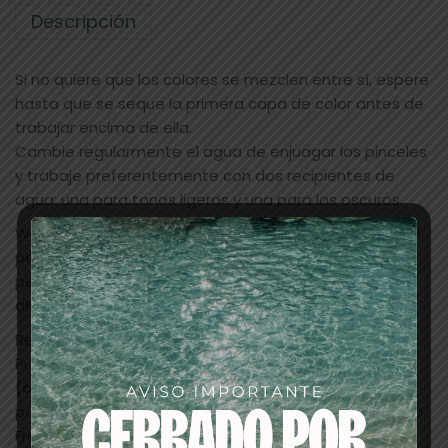
Descripción
Si no quiere que los colores se mezclen entre sí, espere
hasta que se seque la primera capa de color antes de
trabajar encima de ella.
Cambie regularmente el agua de enjuagar los pinceles
y trabaje preferentemente con dos recipientes de
agua: una para tonos ligeros y una para los oscuros.
Water Make-up (Pure) se puede aplicar también en el
pelo, siempre que éste no esté tratado (una
permanente, teñido, blanqueado, colorado con
alheña). Utilice para esto un cepillo de dientes.
Remover
Puede lavar la piel ligeramente con agua tibia y jabón
(o champú) para de esta manera retirar ya una gran
parte. Aplicar un breve masaje y aclarar con agua tibia.
Frotar demasiado con agua y jabón o champú puede