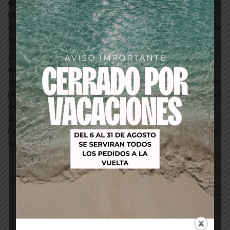
ojo. Remover la Pestaña de nuevo. La parte demasiado
larga, usted la corta en la parte exterior.
Consejo: en caso de duda: ¡Es mejor que a la Pestaña le
falte un 1 mm!
Asegúrese que la punta interior y exterior estén
especialmente cubiertas de pegamento.
Aplique la Pestaña desde afuera hacia adentro usando
pinzas. Presione cuidadosamente con un bastoncillo de
algodón. Trabaje con prisa ya que el pegamento se
seca rápidamente. Después de unos minutos el
Pegamento de Pestañas blanco automáticamente se
volverá transparente.
Productos relacionados