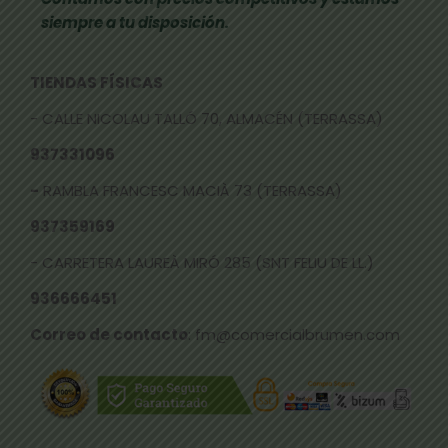
siempre a tu disposición.
TIENDAS FÍSICAS
- CALLE NICOLAU TALLÓ 70, ALMACÉN (TERRASSA)
937331096
-
RAMBLA FRANCESC MACIÀ 73 (TERRASSA)
937359169
- CARRETERA LAUREÀ MIRÓ 285 (SNT FELIU DE LL.)
936666451
Correo de contacto
: fm@comercialbrumen.com