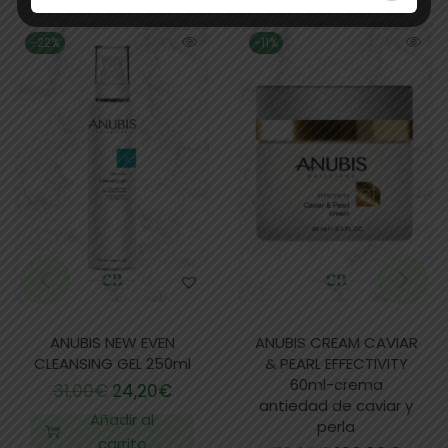
-22%
-11%
ANUBIS NEW EVEN
ANUBIS CREAM CAVIAR
CLEANSING GEL 250ml
& PEARL EFFECTIVITY
60ml-crema
31,00
€
24,20
€
antiedad de caviar y
Añadir al
perla
carrito