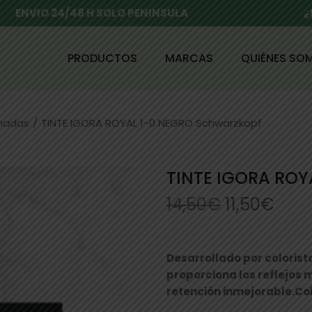
ENVIO 24/48 H SOLO PENINSULA
¿
PRODUCTOS
MARCAS
QUIÉNES SO
enadas
/
TINTE IGORA ROYAL 1-0 NEGRO Schwarzkopf
TINTE IGORA ROY
14,50
€
11,50
€
Desarrollado por colorist
proporciona los reflejos
retención inmejorable.
Co