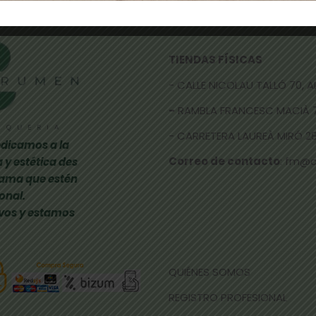
TIENDAS FÍSICAS
- CALLE NICOLAU TALLÓ 70,
-
RAMBLA FRANCESC MACIÀ 
- CARRETERA LAUREÀ MIRÓ 285
dicamos a la
Correo de contacto
: fm@
 y estética des
gama que estén
onal.
vos y estamos
QUIÉNES SOMOS
REGISTRO PROFESIONAL