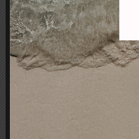
ALCANTARA TINTE SIN
A
AMONIACO PREMIUM VIOLETT
AMON
6-83 RUBIO OSCURO MARRÓN
7-
DORADO
10,50
€
4,90
€
Añadir al carrito