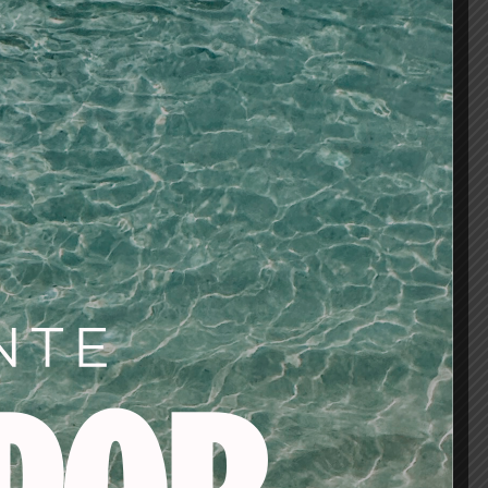
es tratantes consigue:
 ingredientes activos
etran más rápidamente en el interior del
ntensos
AÑADIR AL CARRITO
os
tes/baño de color/oxigenadas