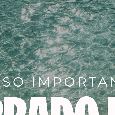
•Su alto contenido de aceit
•Concentración efectiva de
•Los pigmentos de color pen
cabello
•Resultados de color más i
•Brillo excelente
•Mejor retención
Mezcla 1:1.Contiene 60 gr
Añadir a la lista de dese
SKU:
2999
Categorías:
PELUQUERIA
,
tin