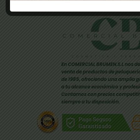
En COMERCIAL BRUMEN.S.L nos de
venta de productos de peluquería
de 1985, ofreciendo una amplia 
a tu alcance económico y profesi
Contamos con precios competiti
siempre a tu disposición.