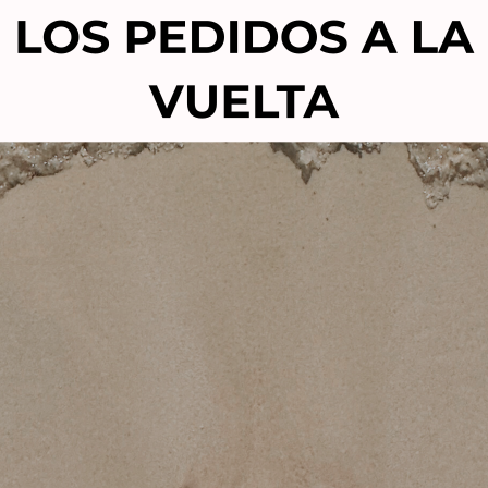
LCANTARA TINTE SIN
KINPERM SHAPING LOTIO
IACO PREMIUM VIOLETT
80ml-liquido perman
6 RUBIO MEDIO ROJIZO
cabello teñido sensibil
10,50
€
4,90
€
14,40
€
11,00
€
Añadir al carrito
Añadir al carrito