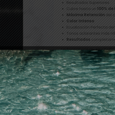
Resultados Superiores
Cubre hasta un
100% de 
Máxima Retención
del c
Color Intenso
Ecualización Perfecta del
Tonos aclarantes más ní
Resultados
completam
La Tecnología de Alta Defi
pigmentos de color re-dise
•Direcciones tonales más cl
•Resultados mejorados fide
•Más intensidad y máxima 
•Los lípidos transportador
el cabello y encierran el colo
y consiguiendo una retenci
La Loción Activadora con ba
•Resultados de color durad
•Brillo superior