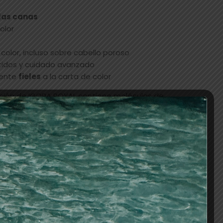
las canas
olor
 color, incluso sobre cabello poroso
tidos y cuidado avanzado
ente
fieles
a la carta de color
nición de IGORA ROYAL contiene moléculas de
ñados para:
aras
dignos a la carta
cobertura
es aumentan la penetración de los pigmentos en
r en su interior, sellando la superficie del cabello
ón del color más duradera
se de Aceite de alto rendimiento garantiza:
eros y perfectos