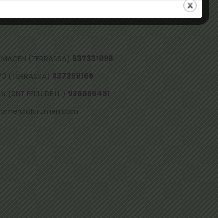
 ALMACÉN (TERRASSA)
937331096
73 (TERRASSA)
937359169
 (SNT FELIU DE LL.)
936666451
comercialbrumen.com