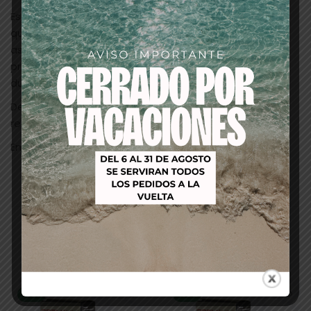
Es un champú libre de sulfatos, parabenos y siliconas
que trabaja la tecnología SYNERGY REPAIR (SYN): una
asociación de 5 ingredientes botánicos ricos en
proteínas vegetales y un booster reparador de larga
duración.
Después de usarlo durante 1 mes, conseguimos
recuperar la fibra capilar en un 70%.
Envase: 1000ml.
Productos relacionados
-53%
-53%