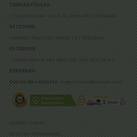
TIENDAS FÍSICAS
- CALLE NICOLAU TALLÓ 70, ALMACÉN (TERRASSA)
937331096
-
RAMBLA FRANCESC MACIÀ 73 (TERRASSA)
937359169
- CARRETERA LAUREÀ MIRÓ 285 (SNT FELIU DE LL.)
936666451
Correo de contacto
: fm@comercialbrumen.com
QUIÉNES SOMOS
REGISTRO PROFESIONAL