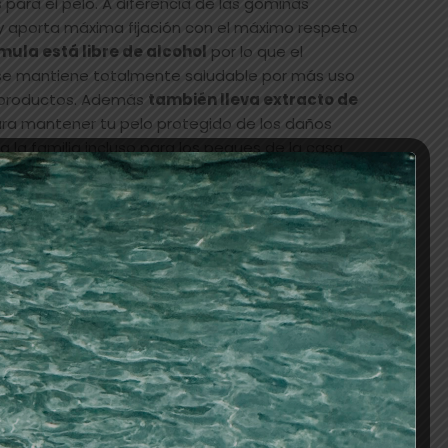
s
para el pelo. A diferencia de las gominas
ly aporta máxima fijación con el máximo respeto
mula está libre de alcohol
por lo que el
 se mantiene totalmente saludable por más uso
 productos. Además
también lleva extracto de
ra mantener tu pelo protegido de los daños
 la familia incluso para los peques de la casa
o impecable e inamovible.
AÑADIR AL CARRITO
os
QUERIA