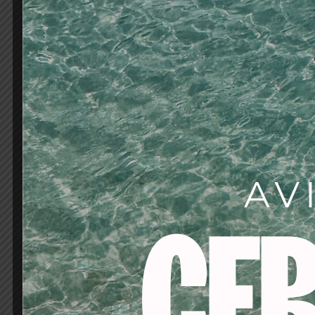
Te permite dar al 
cabello quedará inta
regulando la cantida
formas imposibles. Se
directamente sobre e
de los dedos.Fijación 
raíces.No contiene al