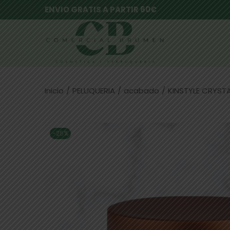
ENVIO GRATIS A PARTIR 60€
Inicio
/
PELUQUERIA
/
acabado
/
KINSTYLE CRYSTA
-25%