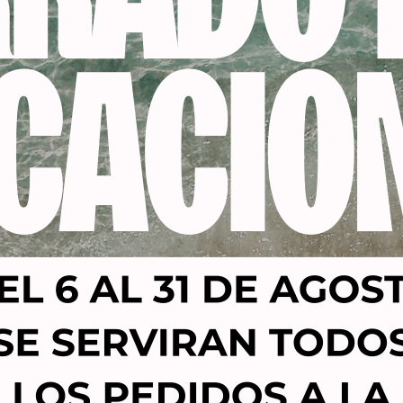
cantidad sobre el cabello seco o ligeramente húmedo.
te o mecha a mecha con los dedos.
Productos relacionados
-16%