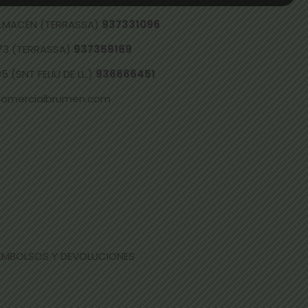
 ALMACÉN (TERRASSA)
937331096
73 (TERRASSA)
937359169
 (SNT FELIU DE LL.)
936666451
comercialbrumen.com
EEMBOLSOS Y DEVOLUCIONES