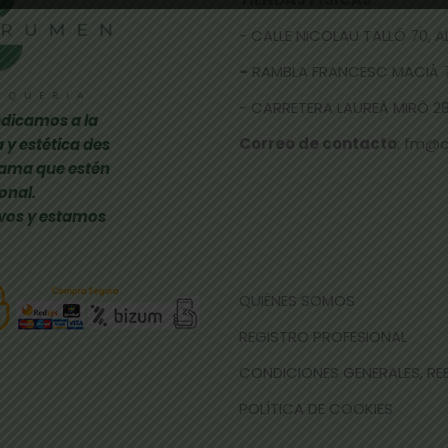
- CALLE NICOLAU TALLÓ 70,
-
RAMBLA FRANCESC MACIÀ 
- CARRETERA LAUREÀ MIRÓ 285
dicamos a la
Correo de contacto
: fm@
 y estética des
gama que estén
onal.
vos y estamos
QUIÉNES SOMOS
REGISTRO PROFESIONAL
CONDICIONES GENERALES, R
POLÍTICA DE COOKIES