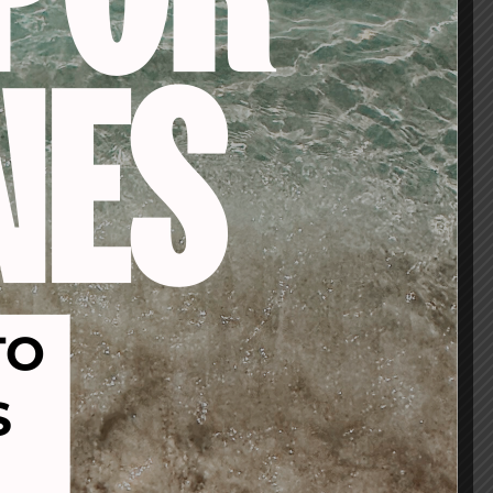
-53%
-20%