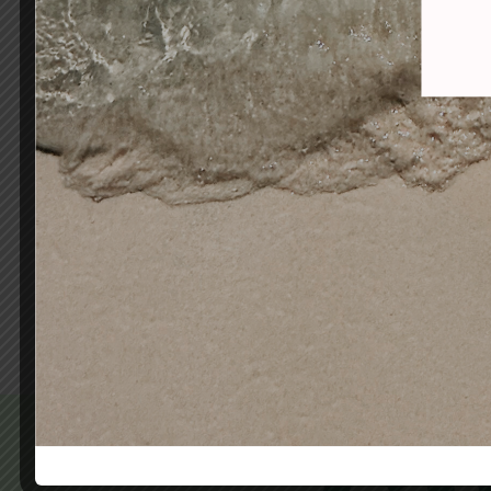
ALCANTARA TINTE SIN
A
AMONIACO PREMIUM VIOLETT
AMON
6-83 RUBIO OSCURO MARRÓN
6-3 
DORADO
10,50
€
4,90
€
Añadir al carrito