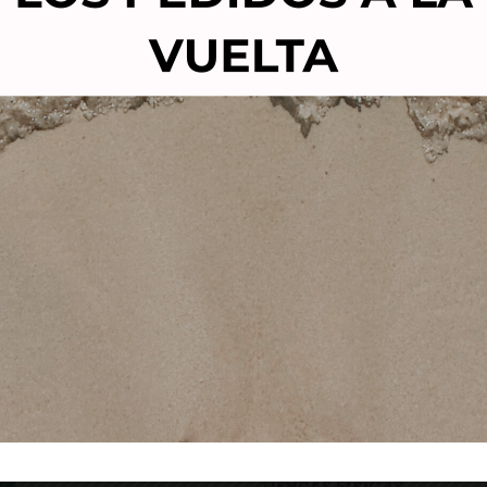
LCANTARA TINTE SIN
MONTIBELLO FIBRE RE
IACO PREMIUM VIOLETT
SHAMPOO 300ml-cha
RUBIO OSCURO DORADO
reparador
10,50
€
4,90
€
13,00
€
10,90
€
Añadir al carrito
Añadir al carrito
TIENDAS FÍSICAS