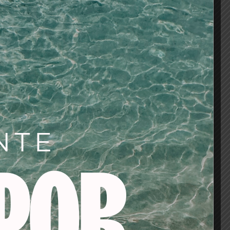
a resultar el
 tu mismo vas
lgo muy soft hasta
 dedos y lo aplicas
stilo con la ayuda
a levantar las