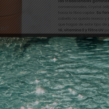
las tradicionales gomina
convencionales, Crystal Jel
hacia la fibra capilar.
Su for
cabello no queda reseco y
que hagas de este tipo de
té, vitamina E y filtro UV
pa
ambientales. Apto para toda
que quieran lucir un peinad
Añadir a la lista de dese
SKU:
14835
Categorías:
acabado
,
PELU