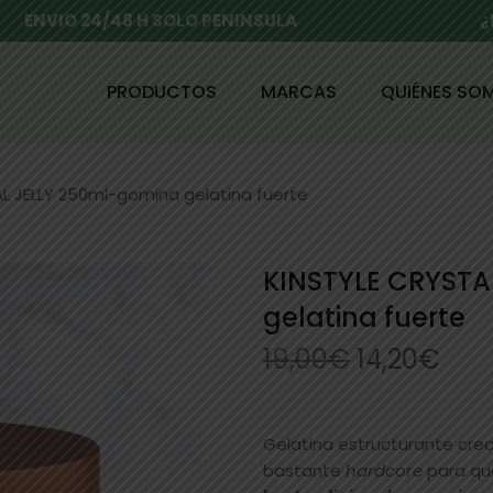
ENVIO 24/48 H SOLO PENINSULA
¿
PRODUCTOS
MARCAS
QUIÉNES SO
L JELLY 250ml-gomina gelatina fuerte
KINSTYLE CRYSTA
gelatina fuerte
19,00
€
14,20
€
Gelatina estructurante crea
bastante
hardcore
para qu