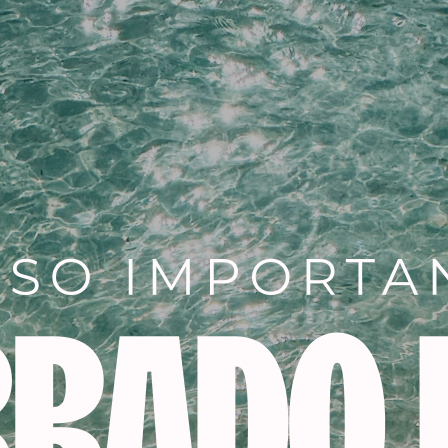
Descripción
peinado cualquier forma deseada,
por complicada que pued
cto durante horas. Este producto
fija por densidad,
así que
d en función del resultado deseado. Puedes hacer desde a
 utiliza muy fácilmente: tomas un poco de producto con los
l cabello seco o un poco húmedo. Después ves creando tu e
firme para crear estilos expresivos y estructurados.Ideal par
cohol.|