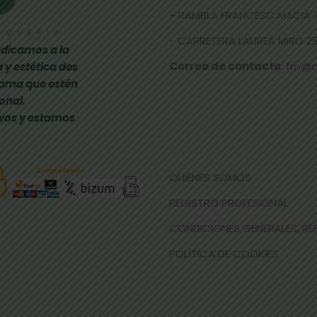
-
RAMBLA FRANCESC MACIÀ 
- CARRETERA LAUREÀ MIRÓ 285
dicamos a la
Correo de contacto
: fm@
 y estética des
gama que estén
onal.
vos y estamos
QUIÉNES SOMOS
REGISTRO PROFESIONAL
CONDICIONES GENERALES, R
POLÍTICA DE COOKIES