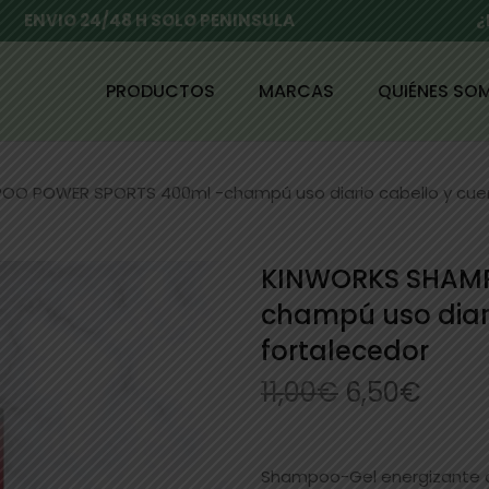
ENVIO 24/48 H SOLO PENINSULA
¿
PRODUCTOS
MARCAS
QUIÉNES SO
O POWER SPORTS 400ml -champú uso diario cabello y cuer
KINWORKS SHAMP
champú uso diari
fortalecedor
11,00
€
6,50
€
Shampoo-Gel energizante c