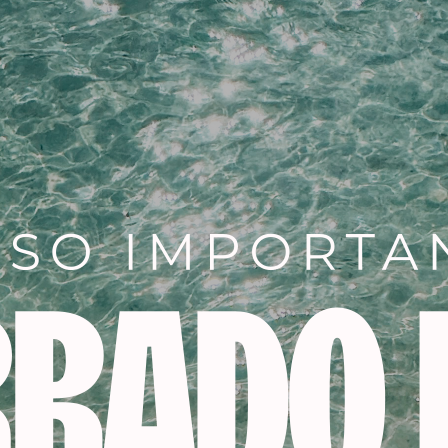
Descripción
S:
cuero cabello. Indicado para la desnutrición capilar, cabello 
cidad, débil y crecimiento lento.
nes:
 cabelludo. Los bioactivos vegetales ayudan a una mejor nutri
 y fuerte del cabello.
e. La estructura del tallo capilar se fortalece y se restaura 
ejecimiento del cabello.