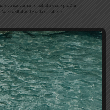
ue lava suavemente cabello y cuerpo. Con
 Aporta vitalidad y brillo al cabello.
AÑADIR AL CARRITO
os
UERIA