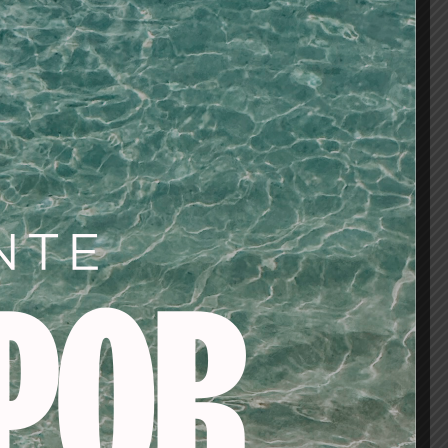
quebradizo, cabello
ción del bulbo piloso
frenando los procesos