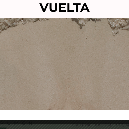
LCANTARA TINTE SIN
ALCANTARA TINTE S
IACO PREMIUM VIOLETT
AMONIACO PREMIUM VI
RUBIO OSCURO DORADO
10 RUBIO CLARÍSSIM
10,50
€
4,90
€
10,50
€
4,90
€
Añadir al carrito
Añadir al carrito
TIENDAS FÍSICAS
- CALLE NICOLAU TALLÓ 70,