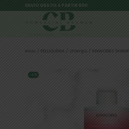
ENVIO GRATIS A PARTIR 60€
Inicio
/
PELUQUERIA
/
champú
/
KINWORKS SHAMPO
-41%