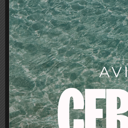
ACTIVOS DESTACADO
Guaraná: Estimula el 
sin cuerpo, sin elasti
Se basa en dos accio
1.- Estimula el cuero
y un crecimiento sano
2.- Acción fortificant
de debilitación y env