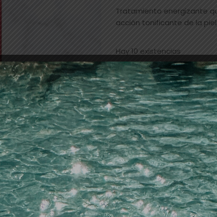
Tratamiento energizante q
acción tonificante de la piel.
Hay 10 existencias
Añadir a la lista de dese
SKU:
16346
Categorías:
champú
,
PELUQ