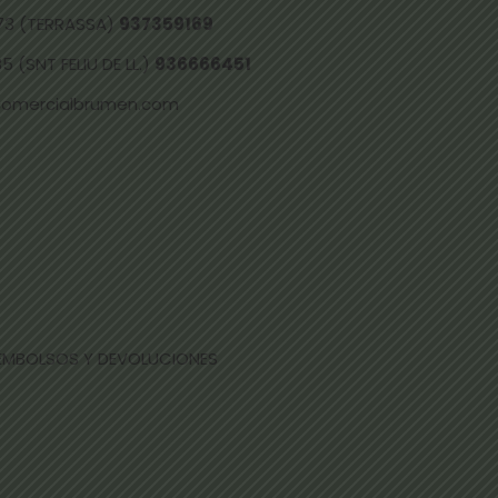
73 (TERRASSA)
937359169
 (SNT FELIU DE LL.)
936666451
comercialbrumen.com
EEMBOLSOS Y DEVOLUCIONES