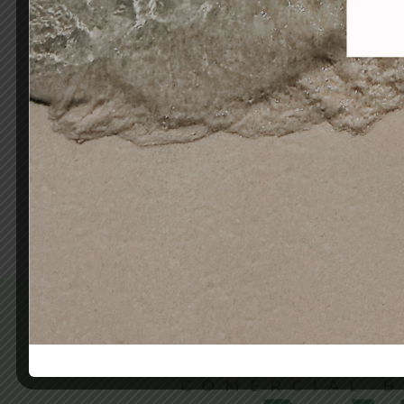
ALCANTARA TINTE VIOLETT60
A
10-6 PLATINO NACARADO
AMON
6-3 
9,90
€
3,40
€
Añadir al carrito