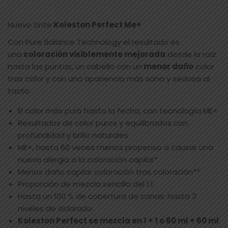
Nuevo tinte
Koleston Perfect Me+
Con Pure Balance Technology el resultado es
una
coloración visiblemente mejorada
desde la raíz
hasta las puntas, un cabello con un
menor daño
color
tras color y con una apariencia más sana y sedosa al
tacto.
El color más puro hasta la fecha, con tecnología ME+
Resultados de color puros y equilibrados con
profundidad y brillo naturales
ME+, hasta 60 veces menos propenso a causar una
nueva alergia a la coloración capilar*
Menos daño capilar coloración tras coloración**
Proporción de mezcla sencilla del 1:1
Hasta un 100 % de cobertura de canas; hasta 3
niveles de aclarado
Koleston Perfect se mezcla en 1 + 1 o 60 ml + 60 ml