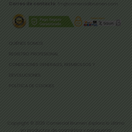
Correo de contacto
: fm@comercialbrumen.com
QUIÉNES SOMOS
REGISTRO PROFESIONAL
CONDICIONES GENERALES, REEMBOLSOS Y
DEVOLUCIONES
POLÍTICA DE COOKIES
Copyright © 2026
Comercial Brumen ¡Explora lo último
en productos de cosmética y peluquería!