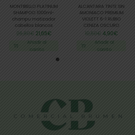
MONTIBELLO PLATINUM
ALCANTARA TINTE SIN
SHAMPOO 1000ml-
AMONIACO PREMIUM
champu matizador
VIOLETT 6-1 RUBIO
cabellos blancos
CENIZA OSCURO
26,80
€
21,65
€
10,50
€
4,90
€
Añadir al
Añadir al
carrito
carrito