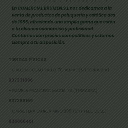
En COMERCIAL BRUMEN.S.L nos dedicamos a la
venta de productos de peluquería y estética des
de 1985, ofreciendo una amplia gama que estén
a tu alcance económico y profesional.
Contamos con precios competitivos y estamos
siempre a tu disposición.
TIENDAS FÍSICAS
- CALLE NICOLAU TALLÓ 70, ALMACÉN (TERRASSA)
937331096
-
RAMBLA FRANCESC MACIÀ 73 (TERRASSA)
937359169
- CARRETERA LAUREÀ MIRÓ 285 (SNT FELIU DE LL.)
936666451