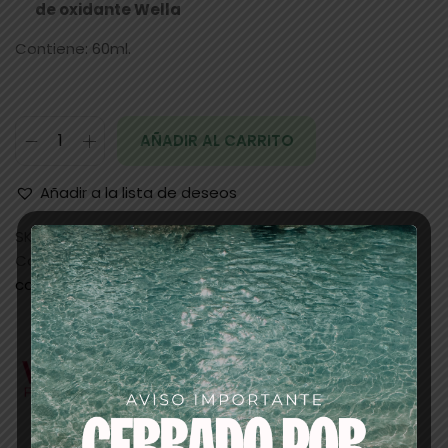
de oxidante Wella
Contiene: 60ml.
AÑADIR AL CARRITO
Añadir a la lista de deseos
SKU:
22623
Categorías:
PELUQUERIA
,
tintes/baño de
color/oxigenadas