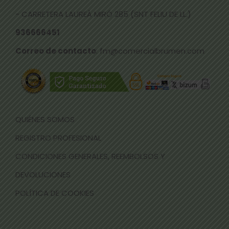
- CARRETERA LAUREÀ MIRÓ 285 (SNT FELIU DE LL.)
936666451
Correo de contacto
: fm@comercialbrumen.com
QUIÉNES SOMOS
REGISTRO PROFESIONAL
CONDICIONES GENERALES, REEMBOLSOS Y
DEVOLUCIONES
POLÍTICA DE COOKIES