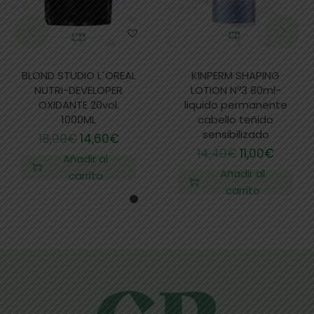
BLOND STUDIO L´OREAL
KINPERM SHAPING
NUTRI-DEVELOPER
LOTION Nº3 80ml-
OXIDANTE 20vol.
liquido permanente
1000ML
cabello teñido
sensibilizado
18,00
€
14,60
€
14,40
€
11,00
€
Añadir al
Añadir al
carrito
carrito