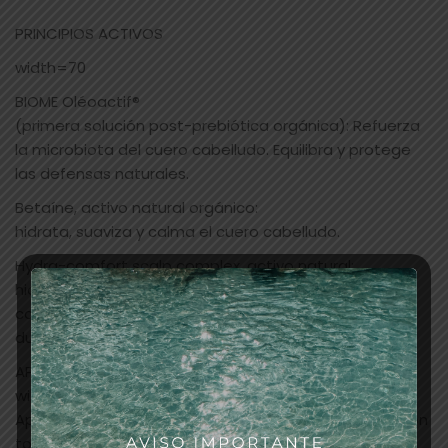
PRINCIPIOS ACTIVOS
width=70
BIOME Oléoactif®
(primera solución post-prebiótica orgánica): Refuerza
la microbiota del cuero cabelludo. Equilibra y protege
las defensas naturales.
Betaíne, activo natural orgánico:
hidrata, suaviza y calma el cuero cabelludo.
Hydra-comfort scalp complex, activo natural:
hidrata en profundidad y acondiciona y suaviza el
cabello. Reconforta pieles irritadas. Protección
duradera y envolvente.
APLICACIÓN
width=70
Aplicar en cabello y cuero cabelludo limpio, secado con
toalla. Dejar actuar 10 minutos. Aclarar.