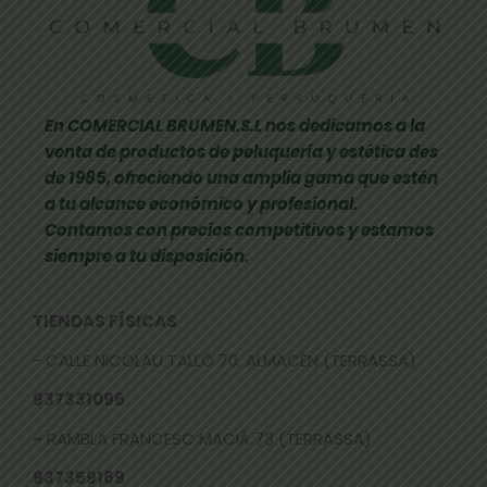
En COMERCIAL BRUMEN.S.L nos dedicamos a la
venta de productos de peluquería y estética des
de 1985, ofreciendo una amplia gama que estén
a tu alcance económico y profesional.
Contamos con precios competitivos y estamos
siempre a tu disposición.
TIENDAS FÍSICAS
- CALLE NICOLAU TALLÓ 70, ALMACÉN (TERRASSA)
937331096
-
RAMBLA FRANCESC MACIÀ 73 (TERRASSA)
937359169