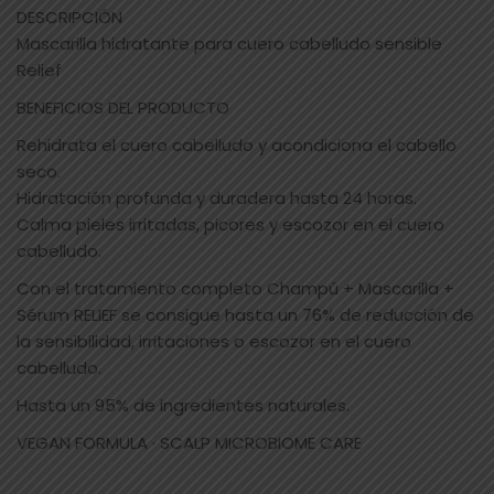
DESCRIPCIÓN
Mascarilla hidratante para cuero cabelludo sensible
Relief
BENEFICIOS DEL PRODUCTO
Rehidrata el cuero cabelludo y acondiciona el cabello
seco.
Hidratación profunda y duradera hasta 24 horas.
Calma pieles irritadas, picores y escozor en el cuero
cabelludo.
Con el tratamiento completo Champú + Mascarilla +
Sérum RELIEF se consigue hasta un 76% de reducción de
la sensibilidad, irritaciones o escozor en el cuero
cabelludo.
Hasta un 95% de ingredientes naturales.
VEGAN FORMULA · SCALP MICROBIOME CARE