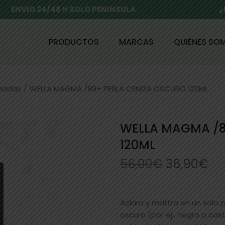
ENVIO 24/48 H SOLO PENINSULA
¿
PRODUCTOS
MARCAS
QUIÉNES SO
enadas
/
WELLA MAGMA /89+ PERLA CENIZA OSCURO 120ML
WELLA MAGMA /8
120ML
56,00
€
36,90
€
Aclara y matiza en un solo 
oscuro (por ej., negro o ca