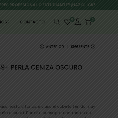
ERES PROFESIONAL O ESTUDIANTE? ¡HAZ CLICK!
0
0
MOS?
CONTACTO
ANTERIOR
SIGUIENTE
9+ PERLA CENIZA OSCURO
paso hasta 6 tonos, incluso el cabello teñido muy
staño oscuro). Permite conseguir contrastes de