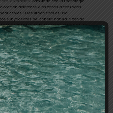
r pre-coloración.
Formulado con la tecnología
 coloración aclarante y los tonos alcanzados
seductores. El resultado final es una
os subyacentes del cabello natural o teñido
oceso aclarador y de la tonalidad propia de los
es concentrados desarrolladores, servirá para
edida aún mayor, aunque los tintes se harán
n color más brillante.
bello húmedo.Secar previamente.Contiene
e debe utilizar para realizar servicios de
so deberá aplicarse sobre el cuero cabelludo
que este producto puede provocar daños al
e recomienda leer detenidamente el prospecto
sabilidad de la persona que lo manipula.