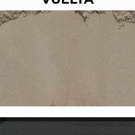
LCANTARA TINTE SIN
ALCANTARA TINTE S
IACO PREMIUM VIOLETT
AMONIACO PREMIUM VI
 RUBIO MEDIO COBRIZO
7-6 RUBIO MEDIO ROJ
10,50
€
4,90
€
10,50
€
4,90
€
Añadir al carrito
Añadir al carrito
TIENDAS FÍSICAS
- CALLE NICOLAU TALLÓ 70,
-
RAMBLA FRANCESC MACIÀ 