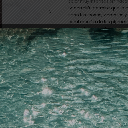
color muy intensos sin hace
Spectralift, permite que la
sean luminosos, vibrantes y 
combinación de los pigment
que se hace visible en el pr
tonos. Con el uso de mayor
aclarar el cabello en una m
también más fuertes y con u
No aplicar Magma sobre ca
120gr.
Mezcla :1 por 1.5
Recordamos que Magma sólo s
mechas, y que, en ningún ca
directamente. Advertimos 
cabello por un mal uso y s
indicativo. Su uso es respon