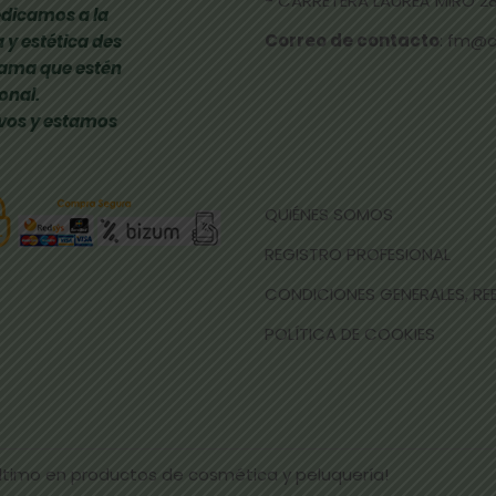
- CARRETERA LAUREÀ MIRÓ 285
dicamos a la
Correo de contacto
: fm@
 y estética des
gama que estén
onal.
vos y estamos
QUIÉNES SOMOS
REGISTRO PROFESIONAL
CONDICIONES GENERALES, R
POLÍTICA DE COOKIES
último en productos de cosmética y peluquería!