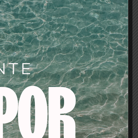
os
tes/baño de color/oxigenadas