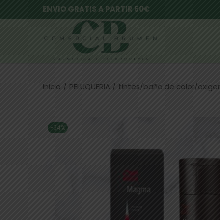
ENVIO GRATIS A PARTIR 60€
Inicio
/
PELUQUERIA
/
tintes/baño de color/oxig
-34%