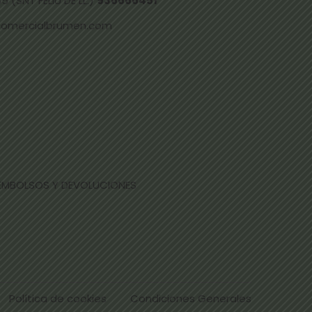
 (SNT FELIU DE LL.)
936666451
comercialbrumen.com
EEMBOLSOS Y DEVOLUCIONES
Política de cookies
Condiciones Generales