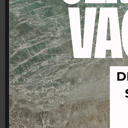
-20%
-53%