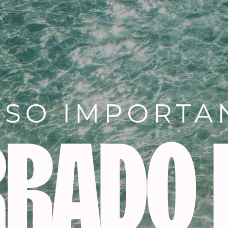
Hay 1 existencias
AÑADIR AL CARRITO
Añadir a la lista de dese
SKU:
203300
Categorías:
PELUQUERIA
,
tin