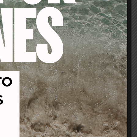
-53%
-19%