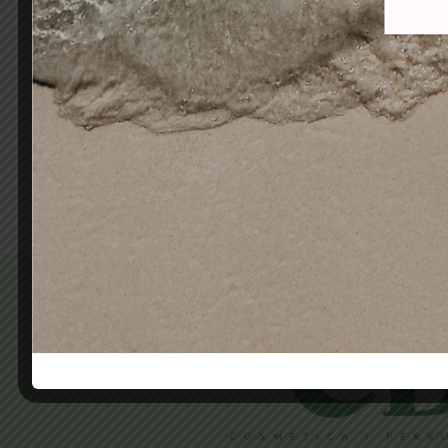
PERMANENTE GLAMOUR 1
A
80ml-cabello normal
AMON
SCHWARZKOPF
7-4
12,00
€
9,60
€
Añadir al carrito