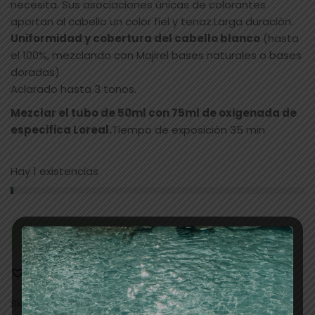
necesita. Sus asociaciones únicas de colorantes
aportan al cabello un color fiel y tenaz.Larga duración.
Uniformidad y cobertura del cabello blanco
(hasta
el 100%, mezclando con Majirel bases naturales o bases
doradas)
Aclarado hasta 3 tonos.
Mezclar el tubo de 50ml con 75ml de oxigenada de
especifica Loreal.
Tiempo de exposición 35 min
Hay 1 existencias
AÑADIR AL CARRITO
Añadir a la lista de deseos
SKU:
1607