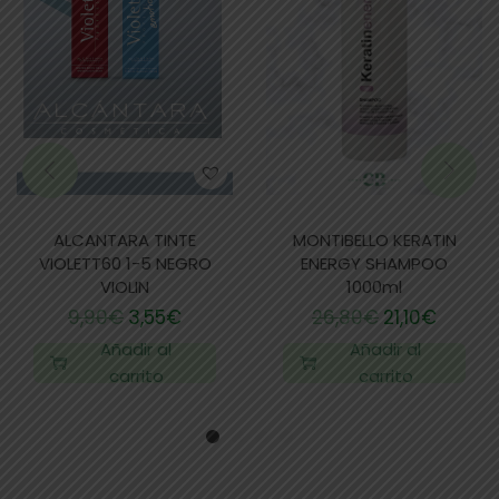
ALCANTARA TINTE
MONTIBELLO KERATIN
VIOLETT60 1-5 NEGRO
ENERGY SHAMPOO
VIOLIN
1000ml
9,90
€
3,55
€
26,80
€
21,10
€
Añadir al
Añadir al
carrito
carrito