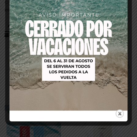
Categorías:
PELUQUERIA
,
tintes/baño de
color/oxigenadas
Productos relacionados
-64%
-21%