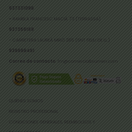
937331096
-
RAMBLA FRANCESC MACIÀ 73 (TERRASSA)
937359169
- CARRETERA LAUREÀ MIRÓ 285 (SNT FELIU DE LL.)
936666451
Correo de contacto
: fm@comercialbrumen.com
QUIÉNES SOMOS
REGISTRO PROFESIONAL
CONDICIONES GENERALES, REEMBOLSOS Y